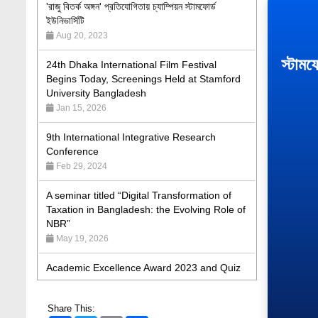
Aug 20, 2023
24th Dhaka International Film Festival
Begins Today, Screenings Held at Stamford
স্টামফ
University Bangladesh
Jan 15, 2026
9th International Integrative Research
Conference
Feb 29, 2024
A seminar titled “Digital Transformation of
Taxation in Bangladesh: the Evolving Role of
NBR”
May 19, 2026
Academic Excellence Award 2023 and Quiz
Competition, Spring 2023: Dept. of Law
Jun 4, 2023
Admission Fair Spring 2026 underway at
Share This:
Stamford University Bangladesh