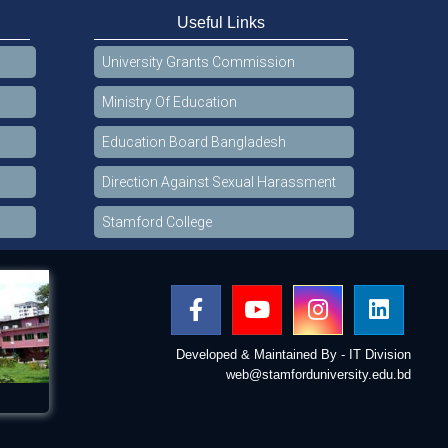
Useful Links
University Grants Commission
Ministry Of Education
Education Board Bangladesh
Direction Against Sexual Harassment
Stamford College
Developed & Maintained By - IT Division
web@stamforduniversity.edu.bd