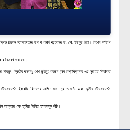
স্থিত ছিলেন স্টামফোর্ডের উপ-উপাচার্য প্রফেসর ড. মো. ইউনুছ মিয়া। বিশেষ অতিথি
স্কার বিতরণ করা হয়।
হমুদ, দ্বিতীয় বঙ্গবন্ধু শেখ মুজিবুর রহমান কৃষি বিশ্ববিদ্যালয়-এর সুরাইয়া লিয়াকত
য় স্টামফোর্ডের ইংরেজি বিভাগের নাশিদ সাবা নূর তাসনিম এবং তৃতীয় স্টামফোর্ডের
গিস আক্তার এবং তৃতীয় জিমিয়া তাবাসসুম শুঁচি।