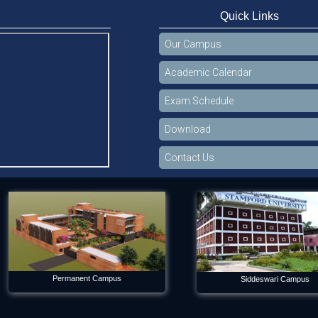
Quick Links
Our Campus
Academic Calendar
Exam Schedule
Download
Contact Us
Permanent Campus
Siddeswari Campus