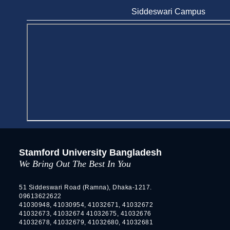
Jun 11, 2026
Siddeswari Campus
Case Analysis of Brand Promotion and
Selling Strategies of Renowned Companies
Jun 11, 2026
Celebration of the 19th Founding
Anniversary of Stamford University
Bangladesh
Jan 7, 2021
Congratulations and Warm Regards to
Dhaka University's New Leaders
Mar 6, 2024
Stamford University Bangladesh
Department of Film and Media Studies
We Bring Out The Best In You
Organizes Freshers’ Orientation Program
May 17, 2026
51 Siddeswari Road (Ramna), Dhaka-1217.
09613622622
Department of Public Administration,
41030948, 41030954, 41032671, 41032672
Stamford University Bangladesh Arranged a
41032673, 41032674 41032675, 41032676
Day-long Field Visit on 19th May 2026
41032678, 41032679, 41032680, 41032681