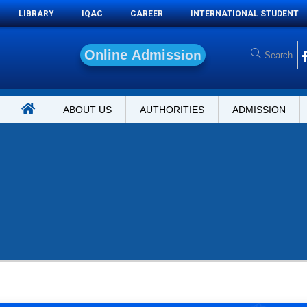
LIBRARY
IQAC
CAREER
INTERNATIONAL STUDENT
O
n
l
i
n
e
A
d
m
i
s
s
i
o
n
ABOUT US
AUTHORITIES
ADMISSION