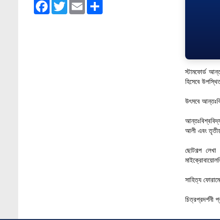
Facebook
Twitter
Email
Share
Jan 4, 2026
Admission Fair Summer 2026 underway at
Stamford University Bangladesh
Jul 14, 2026
Admission Week Summer 2025” Underway
স্টামফোর্ড আন
at Stamford University Bangladesh
হিসেবে উপস্থি
Jun 19, 2025
উৎসবে আন্তঃবিশ
BUBT Vice-Chancellor Pays Courtesy Call
on Stamford VC
আন্তঃবিশ্ববিদ্
আলী এবং তৃতীয়
Jun 11, 2026
ছোটগল্প লেখা 
BUFT, Stamford VCs meet to strengthen
মাইক্রোবায়োলজ
academic collaboration
Apr 6, 2026
সাহিত্য ফোরামে
Business Law Poster Exhibition Highlights
চিত্রপ্রদর্শনী
Innovation and Practical Legal Insight at
Stamford University