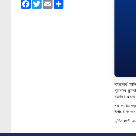
Facebook
Twitter
Email
Share
Admission Fair Spring 2026 underway at
Stamford University Bangladesh
Jan 4, 2026
Admission Fair Summer 2026 underway at
Stamford University Bangladesh
Jul 14, 2026
Admission Week Summer 2025” Underway
at Stamford University Bangladesh
Jun 19, 2025
BUBT Vice-Chancellor Pays Courtesy Call
স্টামফোর্ড ইউন
on Stamford VC
প্রফেসর মুহাম্
Jun 11, 2026
রহমান। এসময় আর
গত ১৬ ডিসেম্ব
BUFT, Stamford VCs meet to strengthen
উপাচার্য প্রফে
academic collaboration
Apr 6, 2026
দু’দিন ব্যাপী আ
Business Law Poster Exhibition Highlights