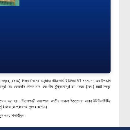
েম্বর, ২০১৯) বিজয় দিবসের অনুষ্ঠানে স্টামফোর্ড ইউনিভার্সিটি বাংলাদেশ-এর উপাচার্য
তিযোদ্ধা মোঃ ফেরদৌস আলম খান এবং বীর মুক্তিযোদ্ধা ডা: মেজর (অব:) মির্জা মনসুর
তোলন করা হয়। সিদ্ধেশ্বরী ক্যাম্পাসে জাতীয় পতাকা উত্তোলন করেন ইউনিভার্সিটির
 মুক্তিযোদ্ধা প্রফেসর লুৎফর রহমান।
এবং শিক্ষার্থীবৃন্দ।