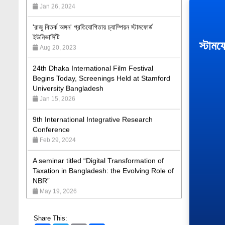
'রাজু বিতর্ক অঙ্গন' প্রতিযোগিতায় চ্যাম্পিয়ন স্টামফোর্ড
ইউনিভার্সিটি
Aug 20, 2023
স্টামফ
24th Dhaka International Film Festival
Begins Today, Screenings Held at Stamford
University Bangladesh
Jan 15, 2026
9th International Integrative Research
Conference
Feb 29, 2024
A seminar titled “Digital Transformation of
Taxation in Bangladesh: the Evolving Role of
NBR”
May 19, 2026
Academic Excellence Award 2023 and Quiz
Competition, Spring 2023: Dept. of Law
Jun 4, 2023
Share This: