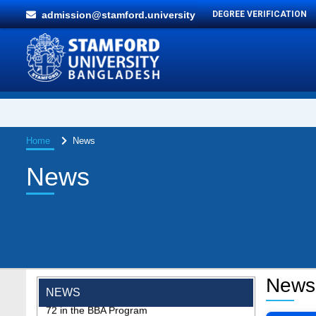
admission@stamford.university
DEGREE VERIFICATION
Home
News
News
"Professional Orientation" course of Batch
News
72 in the BBA Program
NEWS
Jan 26, 2024