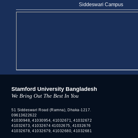
Innovation and Practical Legal Insight at
Siddeswari Campus
Stamford University
Jun 11, 2026
Case Analysis of Brand Promotion and
Selling Strategies of Renowned Companies
Jun 11, 2026
Celebration of the 19th Founding
Anniversary of Stamford University
Bangladesh
Jan 7, 2021
Congratulations and Warm Regards to
Stamford University Bangladesh
Dhaka University's New Leaders
We Bring Out The Best In You
Mar 6, 2024
Department of Film and Media Studies
51 Siddeswari Road (Ramna), Dhaka-1217.
Organizes Freshers’ Orientation Program
09613622622
41030948, 41030954, 41032671, 41032672
May 17, 2026
41032673, 41032674 41032675, 41032676
41032678, 41032679, 41032680, 41032681
Department of Public Administration,