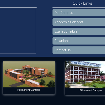
Quick Links
Our Campus
Academic Calendar
Exam Schedule
Download
Contact Us
Permanent Campus
Siddeswari Campus