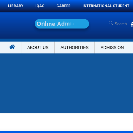
LIBRARY
IQAC
CAREER
INTERNATIONAL STUDENT
O
n
l
i
n
e
A
d
m
i
s
s
i
o
n
ABOUT US
AUTHORITIES
ADMISSION