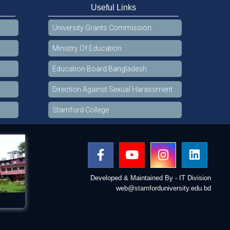
Useful Links
University Grants Commission
Ministry Of Education
Education Board Bangladesh
Direction Against Sexual Harassment
Stamford College
Developed & Maintained By - IT Division
web@stamforduniversity.edu.bd