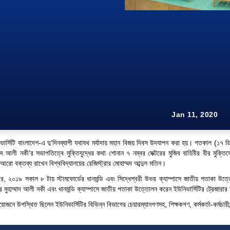
Jan 11, 2020
িভার্সিটি বাংলাদেশ-এ দু’দিনব্যাপী যথাযথ মর্যাদায় মহান বিজয় দিবস উদযাপন করা হয়। গতকাল (১৭ ডিস
মাদ আলী নকী’র সভাপতিত্বে মুক্তিযুদ্ধের কথা শোনান ৭ নম্বর সেক্টরের মুজিব বাহিনীর বীর মুক্
ো বক্তব্য রাখেন বিশ্ববিদ্যালয়ের রেজিস্ট্রার মোহাম্মদ আব্দুল মতিন।
র, ২০১৯ সকাল ৮ টায় স্টামফোর্ডের ধানমন্ডি এবং সিদ্ধেশ্বরী উভয় ক্যাম্পাসে জাতীয় পতাকা উত্
সর মুহাম্মাদ আলী নকী এবং ধানমন্ডি ক্যাম্পাসে জাতীয় পতাকা উত্তোলন করেন ইউনিভার্সিটির ট্রেজারার
য়োজনে উপস্থিত ছিলেন ইউনিভার্সিটির বিভিন্ন বিভাগের চেয়ারম্যানগণসহ, শিক্ষকগণ, কর্মকর্তা-কর্মচারীবৃন্দ 