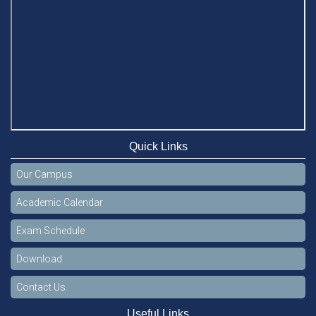
Case Analysis of Brand Promotion and Selling Strategies of
Renowned Companies
Jun 11, 2026
Celebration of the 19th Founding Anniversary of Stamford
University Bangladesh
Jan 7, 2021
Congratulations and Warm Regards to Dhaka University's
New Leaders
Quick Links
Mar 6, 2024
Our Campus
Department of Film and Media Studies Organizes Freshers’
Orientation Program
Academic Calendar
May 17, 2026
Exam Schedule
Department of Public Administration, Stamford University
Bangladesh Arranged a Day-long Field Visit on 19th May
Download
2026
Jun 3, 2026
Contact Us
Dr. M Feroze Ahmed handed over 22 books to Stamford
Useful Links