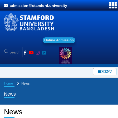
admission@stamford.university
O
n
l
i
n
e
A
d
m
i
s
s
i
o
n
MENU
Home
News
News
News