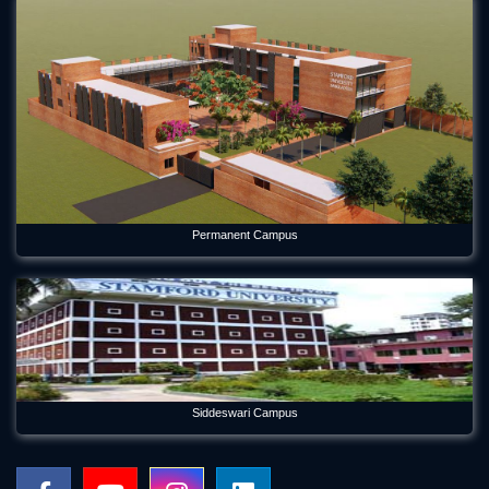
Forum Week 2025 Begins at Stamford University Bangladesh
Jul 26, 2025
Freshman Orientation Program -Batch: CEN 74, Dept of CEN,
10-12-2020
Dec 17, 2020
International seminar titled “Alternative Finance in Cultural
and Creative Industries” held on Stamford
Permanent Campus
Jan 5, 2023
International Women's Day Celebration
Mar 12, 2024
Orientation Program 2026 Department of Economics
Jul 29, 2026
Siddeswari Campus
Panel Discussion on Supply Chain Sustainability Integration:
Practices in the RMG Sector in Bangladesh
May 6, 2026