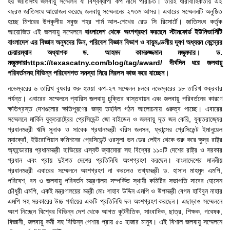
হয় জাতিসংঘ জলবায়ু সম্মেলন যা বিশ্বব্যাপী কপ নামে পরিচিত। তারই ধারাবাহিকতায় এই
বছরও জাতিসংঘ আয়োজন করেছে জলবায়ু সম্মেলনের ২৭তম আসর। এবারের সম্মেলনটি অনুষ্ঠিত
হচ্ছে মিশরের উপকূলীয় সবুজ শহর শার্ম আল-শেখের রেড সি রিসোর্টে। জাতিসংঘ কর্তৃক
আয়োজিত এই জলবায়ু সম্মেলনে
বাংলাদেশ থেকে অংশগ্রহণ করছেন স্টামফোর্ড ইউনিভার্সিটি
বাংলাদেশ এর বিজ্ঞান অনুষদের ডিন, পরিবেশ বিজ্ঞান বিভাগ ও বায়ুমণ্ডলীয় দূষণ অধ্যয়ন কেন্দ্রের
চেয়ারম্যান অধ্যাপক ড. আহমদ কামরুজ্জমান মজুমদার
।
ড.
মজুমদার
https://texascatny.com/blog/tag/award/
দীর্ঘদিন ধরে জলবায়ু
পরিবর্তনসহ বিভিন্ন পরিবেশগত সমস্যা নিয়ে নিরলস কাজ করে যাচ্ছেন।
নভেম্বরের ৬ তারিখ বুধবার শুরু হওয়া কপ-২৭ সম্মেলন চলবে নভেম্বরের ১৮ তারিখ শুক্রবার
পর্যন্ত। এবারের সম্মেলনে প্যারিস জলবায়ু চুক্তির বাস্তবায়ন এবং জলবায়ু পরিবর্তনের কারণে
ক্ষতিগ্রস্ত দেশগুলোর ক্ষতিপূরণের জন্য তহবিল গঠন আলোচনায় গুরুত্ব পাচ্ছে। এবারের
সম্মেলনে মার্কিন যুক্তরাষ্ট্রের প্রেসিডেন্ট জো বাইডেন ও জলবায়ু দূত জন কেরি, যুক্তরাজ্যের
প্রধানমন্ত্রী ঋষি সুনাক ও সাবেক প্রধানমন্ত্রী বরিস জনসন, ফ্রান্সের প্রেসিডেন্ট ইমানুয়েল
ম্যাক্রোঁ, ইউরোপিয়ান কমিশনের প্রেসিডেন্ট ওরসুলা ভন ডের লেইন থেকে শুরু করে ক্ষুদ্র রাষ্ট্র
অ্যান্ডোরার প্রধানমন্ত্রী হাভিয়ের এস্ফট জ্যামোরা সহ বিশ্বের ১১০টি দেশের রাষ্ট্র ও সরকার
প্রধান এবং প্রায় দুইশত দেশের প্রতিনিধি অংশগ্রহণ করছেন। বাংলাদেশের মাননীয়
প্রধানমন্ত্রী এবারের সম্মেলনে অংশগ্রহণ না করলেও তথ্যমন্ত্রী ড. হাসান মাহমুদ এমপি,
পরিবেশ, বন ও জলবায়ু পরিবর্তন মন্ত্রণালয় সম্পর্কিত স্থায়ী কমিটির সভাপতি সাবের হোসেন
চৌধুরী এমপি, একই মন্ত্রণালয়ের মন্ত্রী মোঃ শাহাব উদ্দিন এমপি ও উপমন্ত্রী বেগম হাবিবুন নাহার
এমপি সহ সরকারের উচ্চ পর্যায়ের একটি প্রতিনিধি দল অংশগ্রহণ করছেন। এছাড়াও সম্মেলনে
অংশ নিচ্ছেন বিশ্বের বিভিন্ন দেশ থেকে আগত কূটনীতিক, সাংবাদিক, ছাত্র, শিক্ষক, গবেষক,
বিজ্ঞানী, জলবায়ু কর্মী সহ বিভিন্ন পেশার প্রায় ৫০ হাজার মানুষ। এই বিশাল জলবায়ু সম্মেলনে
"Professional Orientation" course of Batch 72 in the BBA