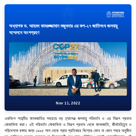
অধ্যাপক ড. আহমদ কামরুজ্জামান মজুমদার এর কপ-২৭ জাতিসংঘ জলবায়ু
সম্মেলনে অংশগ্রহণ
Nov 11, 2022
একবিংশ শতাব্দীর মানবজাতির সবচেয়ে বড় চ্যালেঞ্জ জলবায়ু পরিবর্তন ও এর বিরূপ প্রভাব
মোকাবিলা করা। এই পরিবর্তন মোকাবিলা ও বিরূপ প্রভাব থেকে মানবজাতি, জীববৈচিত্র্য ও
পরিবেশকে রক্ষার জন্য ১৯৯৫ সাল থেকে প্রায় প্রতিবছর বিশ্বের কোন না কোন শহরে অনুষ্ঠিত