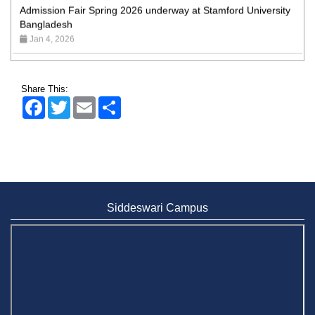
Bangladesh
Jan 4, 2026
Admission Fair Summer 2026 underway at Stamford
University Bangladesh
Jul 14, 2026
Share This:
Facebook
Twitter
Email
Share
Admission Week Summer 2025” Underway at Stamford
University Bangladesh
Jun 19, 2025
BUBT Vice-Chancellor Pays Courtesy Call on Stamford VC
Jun 11, 2026
Siddeswari Campus
BUFT, Stamford VCs meet to strengthen academic
collaboration
Apr 6, 2026
Business Law Poster Exhibition Highlights Innovation and
Practical Legal Insight at Stamford University
Jun 11, 2026