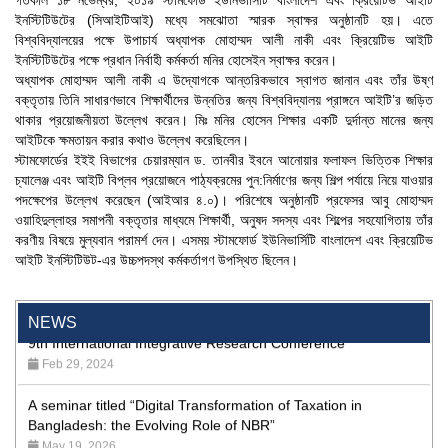
গতকাল ১৮ নভেম্বর, ২০১৯ স্টামফোর্ড ইউনিভার্সিটি বাংলাদেশ এবং ক্রিয়েটিভ আইটি
ইনস্টিটিউটের (সিআইটিআই) মধ্যে সমঝোতা স্মারক স্বাক্ষর অনুষ্ঠানটি হয়। এতে
বিশ্ববিদ্যালয়ের পক্ষে উপাচার্য অধ্যাপক মোহাম্মদ আলী নাকী এবং ক্রিয়েটিভ আইটি
ইনস্টিটিউটের পক্ষে প্রধান নির্বাহী কর্মকর্তা মনির হোসেইন স্বাক্ষর করেন।
অধ্যাপক মোহাম্মদ আলী নাকী এ উদ্যোগকে আন্তরিকভাবে স্বাগত জানান এবং তাঁর উষ্ণ
"Professional Orientation" course of Batch 72 in the BBA
বক্তৃতায় তিনি সাধারণভাবে শিক্ষার্থীদের উন্নতির জন্য বিশ্ববিদ্যালয় প্রাঙ্গনে আইটি’র জড়িত
Program
থাকার প্রয়োজনীয়তা উল্লেখ করেন। মিঃ মনির হোসেন শিক্ষার একটি দুর্দান্ত মানের জন্য
Jan 26, 2024
আইটিকে ক্ষমতায়ন করার কথাও উল্লেখ করেছিলেন।
স্টামফোর্ডের ইইই বিভাগের চেয়ারম্যান ড. তানবীর ইবনে আনোয়ার ফলাফল ভিত্তিক শিক্ষার
'রাজু বিতর্ক অঙ্গন' প্রতিযোগিতায় চ্যাম্পিয়ন স্টামফোর্ড ইউনিভার্সিটি
চ্যালেঞ্জ এবং আইটি বিপ্লব প্রয়োজনে পাঠ্যক্রমের পুন:নির্মাণের জন্য শিল্প পর্যায়ে নিয়ে যাওয়ার
Aug 20, 2023
পদক্ষেপের উল্লেখ করেছেন (আইআর ৪.০)। পরিশেষে অনুষ্ঠানটি প্রফেসর আবু মোহাম্মদ
ওয়াহিদুল্লাহর সমাপনী বক্তৃতার মাধ্যমে শিক্ষার্থী, অনুষদ সদস্য এবং শিল্পের সহযোগিতায় তাঁর
24th Dhaka International Film Festival Begins Today,
করণীয় বিষয়ে মুল্যবান পরামর্শ দেন। এসময় স্টামফোর্ড ইউনিভার্সিটি বাংলাদেশ এবং ক্রিয়েটিভ
Screenings Held at Stamford University Bangladesh
আইটি ইনস্টিটিউট-এর উচ্চপদস্থ কর্মকর্তাগণ উপস্থিত ছিলেন।
Jan 15, 2026
9th International Integrative Research Conference
NEWS
Feb 29, 2024
A seminar titled “Digital Transformation of Taxation in
Bangladesh: the Evolving Role of NBR”
May 19, 2026