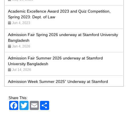
Academic Excellence Award 2023 and Quiz Competition,
Spring 2023: Dept. of Law
Jun 4, 2023
Admission Fair Spring 2026 underway at Stamford University
Bangladesh
Jan 4, 2026
Admission Fair Summer 2026 underway at Stamford
University Bangladesh
Jul 14, 2026
Admission Week Summer 2025” Underway at Stamford
University Bangladesh
Jun 19, 2025
Share This:
BUBT Vice-Chancellor Pays Courtesy Call on Stamford VC
Facebook
Twitter
Email
Share
Jun 11, 2026
BUFT, Stamford VCs meet to strengthen academic
collaboration
Apr 6, 2026