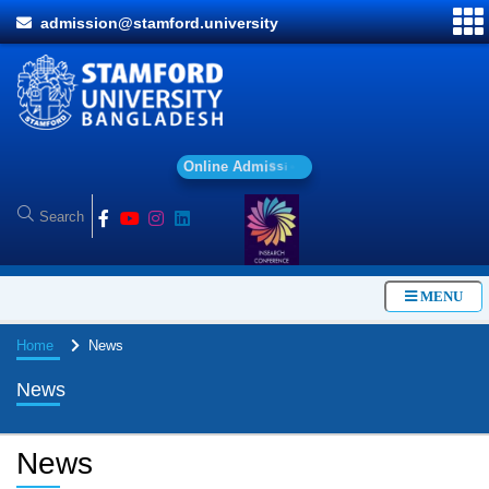
admission@stamford.university
O
n
l
i
n
e
A
d
m
i
s
s
i
o
n
MENU
Home
News
News
News