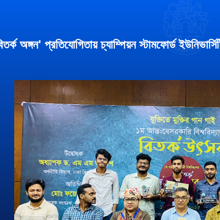
বিতর্ক অঙ্গন' প্রতিযোগিতায় চ্যাম্পিয়ন স্টামফোর্ড ইউনিভার্সি