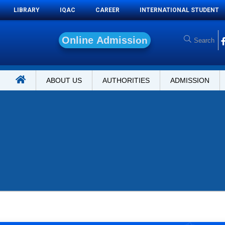
LIBRARY
IQAC
CAREER
INTERNATIONAL STUDENT
O
n
l
i
n
e
A
d
m
i
s
s
i
o
n
ABOUT US
AUTHORITIES
ADMISSION