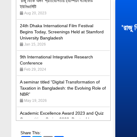
Aug 20, 2023
24th Dhaka International Film Festival
Begins Today, Screenings Held at Stamford
'রাজু 
University Bangladesh
Jan 15, 2026
9th International Integrative Research
Conference
Feb 29, 2024
A seminar titled “Digital Transformation of
Taxation in Bangladesh: the Evolving Role of
NBR”
May 19, 2026
Academic Excellence Award 2023 and Quiz
Competition, Spring 2023: Dept. of Law
Jun 4, 2023
Admission Fair Spring 2026 underway at
Share This:
Stamford University Bangladesh