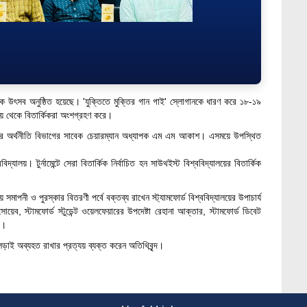
্তক উৎসব অনুষ্ঠিত হয়েছে। 'যুক্তিতে মুক্তির গান গাই' স্লোগানকে ধারণ করে ১৮-১৯
ালয় থেকে বিতার্কিকরা অংশগ্রহণ করে।
ালয়ের অর্থনীতি বিভাগের সাবেক চেয়ারম্যান অধ্যাপক এম এম আকাশ। এসময়ে উপস্থিত
ালয়। টুর্নামেন্টে সেরা বিতার্কিক নির্বাচিত হন সাউথইস্ট বিশ্ববিদ্যালয়ের বিতার্কিক
াপনী ও পুরস্কার বিতরণী পর্বে বক্তব্য রাখেন স্ট্যামফোর্ড বিশ্ববিদ্যালয়ের উপাচার্য
েব, স্টামফোর্ড স্টুডেন্ট ওয়েলফেয়ারের উপদেষ্টা রেহানা আক্তার, স্টামফোর্ড ডিবেট
যরা।
 লড়াই অব্যহত রাখার প্রত্যয় ব্যক্ত করেন অতিথিবৃন্দ।