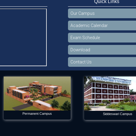
Quick Links
Our Campus
Academic Calendar
Exam Schedule
Download
Contact Us
Permanent Campus
Siddeswari Campus