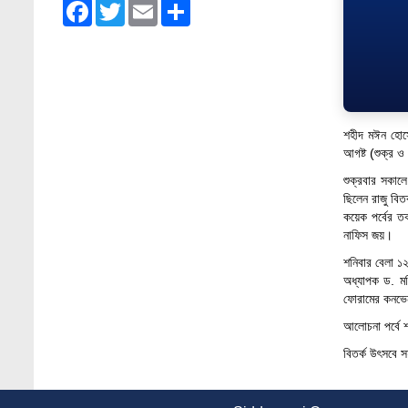
Facebook
Twitter
Email
Share
Jan 4, 2026
Admission Fair Summer 2026 underway at
Stamford University Bangladesh
Jul 14, 2026
Admission Week Summer 2025” Underway
শহীদ মঈন হোসেন
at Stamford University Bangladesh
আগষ্ট (শুক্র ও
Jun 19, 2025
শুক্রবার সকাল
BUBT Vice-Chancellor Pays Courtesy Call
ছিলেন রাজু বি
on Stamford VC
কয়েক পর্বের তর
নাফিস জয়।
Jun 11, 2026
শনিবার বেলা ১২
BUFT, Stamford VCs meet to strengthen
অধ্যাপক ড. মনি
academic collaboration
ফোরামের কনভেন
Apr 6, 2026
আলোচনা পর্বে শ
Business Law Poster Exhibition Highlights
বিতর্ক উৎসবে স
Innovation and Practical Legal Insight at
Stamford University
Jun 11, 2026