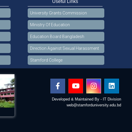
Useful Links
University Grants Commission
Ministry Of Education
Education Board Bangladesh
Direction Against Sexual Harassment
Stamford College
Developed & Maintained By - IT Division
web@stamforduniversity.edu.bd