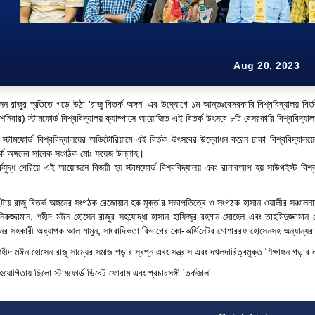
Aug 20, 2023
 রাজুর স্মৃতিতে গড়ে উঠা 'রাজু বিতর্ক অঙ্গন'-এর উদ্যোগে ১ম আন্তঃবেসরকারি বিশ্ববিদ্যালয় বির
 শনিবার) স্টামফোর্ড বিশ্ববিদ্যালয় ক্যাম্পাসে আয়োজিত এই বিতর্ক উৎসবে ৮টি বেসরকারি বিশ্ববিদ্য
ে স্টামফোর্ড বিশ্ববিদ্যালয়ের অডিটোরিয়ামে এই বির্তক উৎসবের উদ্বোধন করেন ঢাকা বিশ্ববিদ্য
তর্ক অঙ্গনের সাবেক সংগঠক মোঃ ফয়েজ উল্লাহ।
্কযুদ্ধ পেরিয়ে এই আয়োজনে বিজয়ী হয় স্টামফোর্ড বিশ্ববিদ্যালয় এবং রানারআপ হয় সাউথইস্ট বিশ্ববিদ্য
টায় রাজু বিতর্ক অঙ্গনের সংগঠক রেজোয়ান হক মুক্ত'র সভাপতিত্বে ও সংগঠক হাসান ওয়ালীর সঞ্চালনায় সম
রুজ্জামান, শহীদ মঈন হোসেন রাজুর সহযোদ্ধা হাসান হাফিজুর রহমান সোহেল এবং তাহমিদুজ্জামান সোয়
র সহকারী অধ্যাপক আল মামুন, সাংবাদিকতা বিভাগের কো-অর্ডিনেটর মোশাররফ হোসেনসহ অন্যান্
হীদ মঈন হোসেন রাজু সাম্যের সমাজ গড়ার স্বপ্ন এবং সন্ত্রাস এবং দখলদারিত্বমুক্ত শিক্ষাঙ্গন গড়ার
হযোগিতায় ছিলো স্টামফোর্ড ডিবেট ফোরাম এবং প্রচারসঙ্গী 'তর্কজাল'