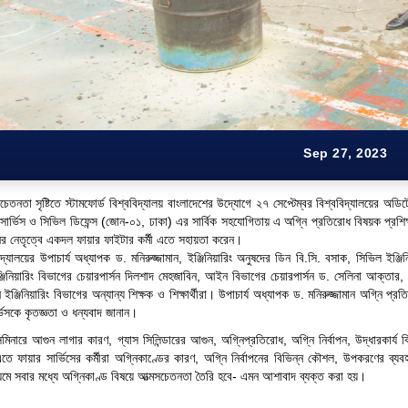
Sep 27, 2023
 সচেতনতা সৃষ্টিতে স্টামফোর্ড বিশ্ববিদ্যালয় বাংলাদেশের উদ্যোগে ২৭ সেপ্টেম্বর বিশ্ববিদ্যালয়ের অড
ার্ভিস ও সিভিল ডিফেন্স (জোন-০১, ঢাকা) এর সার্বিক
সহযোগিতায়
এ অগ্নি প্রতিরোধ বিষয়ক প্রশিক
ের নেতৃত্বে একদল ফায়ার ফাইটার কর্মী এতে সহায়তা করেন।
ববিদ্যালয়ের উপাচার্য অধ্যাপক ড. মনিরুজ্জামান, ইঞ্জিনিয়ারিং অনুষদের ডিন বি.সি. বসাক, সিভিল ইঞ
্জিনিয়ারিং বিভাগের চেয়ারপার্সন দিলশাদ মেহজাবিন, আইন বিভাগের চেয়ারপার্সন ড. সেলিনা আক্তা
ইঞ্জিনিয়ারিং বিভাগের অন্যান্য শিক্ষক ও শিক্ষার্থীরা। উপাচার্য অধ্যাপক ড. মনিরুজ্জামান অগ্নি 
্ভিসকে কৃতজ্ঞতা ও ধন্যবাদ জানান।
িনারে আগুন লাগার কারণ, গ্যাস সিলিন্ডারের আগুন, অগ্নিপ্রতিরোধ, অগ্নি নির্বাপন, উদ্ধারকার্য
তে ফায়ার সার্ভিসের কর্মীরা অগ্নিকাণ্ডের কারণ, অগ্নি নির্বাপনের বিভিন্ন কৌশল, উপকরণের ব্য
ধ্যমে সবার মধ্যে অগ্নিকাণ্ড বিষয়ে আত্মসচেতনতা তৈরি হবে- এমন আশাবাদ
ব্যক্ত
করা হয়।