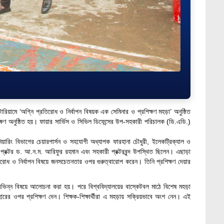
িটোরিয়ামে ‘অগ্নি প্রতিরোধ ও নির্বাপন বিষয়ক এক সেমিনার ও প্রশিক্ষণ মহড়া’ অনুষ্ঠিত
্ষণ অনুষ্ঠিত হয়। ফায়ার সার্ভিস ও সিভিল ডিফেন্সের উপ-সহকারী পরিচালক (ডি.এডি.)
্জিনিয়ারিং বিভাগের চেয়ারপার্সন ও সহযোগী অধ্যাপক ফারহানা চৌধুরী, ইলেকট্রিক্যাল ও
র, প্রক্টর ড. আ.ন.ম. আরিফুর রহমান এবং সহকারী
প্রক্টরবৃন্দ
উপস্থিত ছিলেন। এছাড়া
প্রতিরোধ ও নির্বাপন বিষয়ে জনসচেতনতার ওপর গুরুত্বারোপ করেন। তিনি প্রশিক্ষণ দেয়ার
 বিভিন্ন বিষয়ে আলোচনা করা হয়। পরে বিশ্ববিদ্যালয়ের বাস্কেটবল মাঠে বিশেষ মহড়া
বহারের ওপর প্রশিক্ষণ দেন। শিক্ষক-শিক্ষার্থীরা এ মহড়ায় সক্রিয়ভাবে অংশ নেন। এই