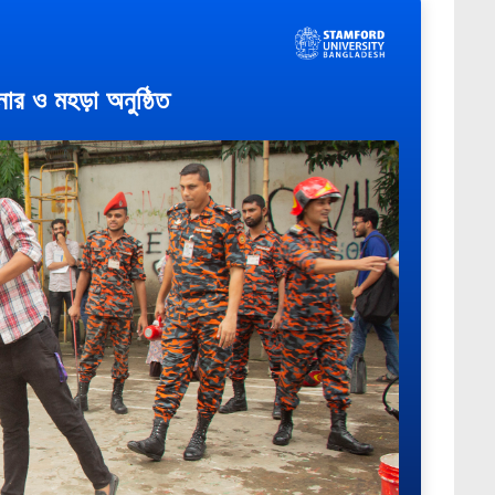
িনার ও মহড়া অনুষ্ঠিত