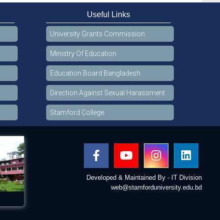
Useful Links
University Grants Commission
Ministry Of Education
Education Board Bangladesh
Direction Against Sexual Harassment
Stamford College
Developed & Maintained By - IT Division
web@stamforduniversity.edu.bd