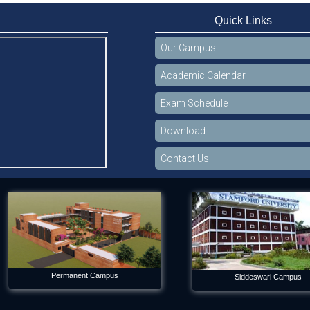
Quick Links
Our Campus
Academic Calendar
Exam Schedule
Download
Contact Us
Permanent Campus
Siddeswari Campus