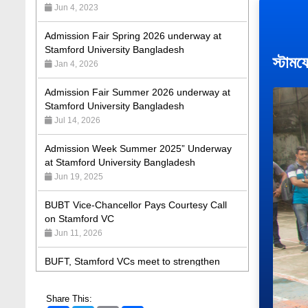
Admission Fair Spring 2026 underway at
Stamford University Bangladesh
Jan 4, 2026
স্টামফ
Admission Fair Summer 2026 underway at
Stamford University Bangladesh
Jul 14, 2026
Admission Week Summer 2025” Underway
at Stamford University Bangladesh
Jun 19, 2025
BUBT Vice-Chancellor Pays Courtesy Call
on Stamford VC
Jun 11, 2026
BUFT, Stamford VCs meet to strengthen
academic collaboration
Apr 6, 2026
Business Law Poster Exhibition Highlights
Share This:
Innovation and Practical Legal Insight at