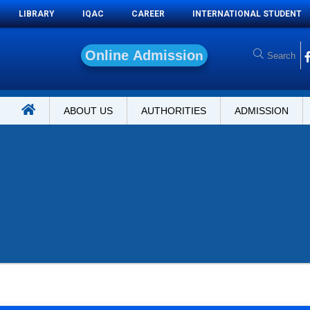
LIBRARY
IQAC
CAREER
INTERNATIONAL STUDENT
O
n
l
i
n
e
A
d
m
i
s
s
i
o
n
ABOUT US
AUTHORITIES
ADMISSION