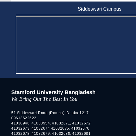
Day-long Field Visit on 19th May 2026
Siddeswari Campus
Jun 3, 2026
Dr. M Feroze Ahmed handed over 22 books
to Stamford University Library
Feb 9, 2024
Dr. Sharif N AS-Saber appointed Vice-
Chancellor of Stamford University
Bangladesh
Feb 16, 2026
Educational Institutions Play a Crucial Role
in Environmental Protection, Says Agriculture
Secretary
Stamford University Bangladesh
Jun 6, 2026
We Bring Out The Best In You
EduRank 2026: Stamford University
51 Siddeswari Road (Ramna), Dhaka-1217.
Bangladesh Tops Private Universities in
09613622622
Microbiology
41030948, 41030954, 41032671, 41032672
May 9, 2026
41032673, 41032674 41032675, 41032676
41032678, 41032679, 41032680, 41032681