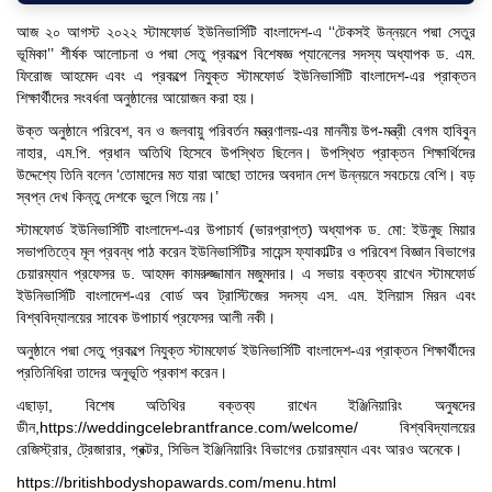
আজ ২০ আগস্ট ২০২২ স্টামফোর্ড ইউনিভার্সিটি বাংলাদেশ-এ ‘‘টেকসই উন্নয়নে পদ্মা সেতুর
ভূমিকা’’ শীর্ষক আলোচনা ও পদ্মা সেতু প্রকল্পে বিশেষজ্ঞ প্যানেলের সদস্য অধ্যাপক ড. এম.
ফিরোজ আহমেদ এবং এ প্রকল্পে নিযুক্ত স্টামফোর্ড ইউনিভার্সিটি বাংলাদেশ-এর প্রাক্তন
শিক্ষার্থীদের সংবর্ধনা অনুষ্ঠানের আয়োজন করা হয়।
উক্ত অনুষ্ঠানে পরিবেশ, বন ও জলবায়ু পরিবর্তন মন্ত্রণালয়-এর মাননীয় উপ-মন্ত্রী বেগম হাবিবুন
নাহার, এম.পি. প্রধান অতিথি হিসেবে উপস্থিত ছিলেন। উপস্থিত প্রাক্তন শিক্ষার্থিদের
উদ্দেশ্যে তিনি বলেন ‘তোমাদের মত যারা আছো তাদের অবদান দেশ উন্নয়নে সবচেয়ে বেশি। বড়
স্বপ্ন দেখ কিন্তু দেশকে ভুলে গিয়ে নয়।’
স্টামফোর্ড ইউনিভার্সিটি বাংলাদেশ-এর উপাচার্য (ভারপ্রাপ্ত) অধ্যাপক ড. মো: ইউনুছ মিয়ার
সভাপতিত্বে মূল প্রবন্ধ পাঠ করেন ইউনিভার্সিটির সায়েন্স ফ্যাকাল্টির ও পরিবেশ বিজ্ঞান বিভাগের
চেয়ারম্যান প্রফেসর ড. আহমদ কামরুজ্জামান মজুমদার। এ সভায় বক্তব্য রাখেন স্টামফোর্ড
ইউনিভার্সিটি বাংলাদেশ-এর বোর্ড অব ট্রাস্টিজের সদস্য এস. এম. ইলিয়াস মিরন এবং
বিশ্ববিদ্যালয়ের সাবেক উপাচার্য প্রফেসর আলী নকী।
"Professional Orientation" course of Batch 72 in the BBA
Program
অনুষ্ঠানে পদ্মা সেতু প্রকল্পে নিযুক্ত স্টামফোর্ড ইউনিভার্সিটি বাংলাদেশ-এর প্রাক্তন শিক্ষার্থীদের
Jan 26, 2024
প্রতিনিধিরা তাদের অনুভূতি প্রকাশ করেন।
এছাড়া, বিশেষ অতিথির বক্তব্য রাখেন ইঞ্জিনিয়ারিং অনুষদের
'রাজু বিতর্ক অঙ্গন' প্রতিযোগিতায় চ্যাম্পিয়ন স্টামফোর্ড ইউনিভার্সিটি
ডীন,
https://weddingcelebrantfrance.com/welcome/
বিশ্ববিদ্যালয়ের
Aug 20, 2023
রেজিস্ট্রার, ট্রেজারার, প্রক্টর, সিভিল ইঞ্জিনিয়ারিং বিভাগের চেয়ারম্যান এবং আরও অনেকে।
24th Dhaka International Film Festival Begins Today,
https://britishbodyshopawards.com/menu.html