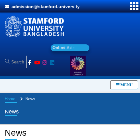
admission@stamford.university
O
n
l
i
n
e
A
d
m
i
s
s
i
o
MENU
Home
News
News
News