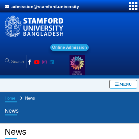
admission@stamford.university
O
n
l
i
n
e
A
d
m
i
s
s
i
o
n
MENU
Home
News
News
News