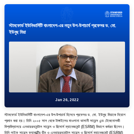
স্টামফোর্ড ইউনিভার্সিটি বাংলাদেশ-এর নতুন উপ-উপাচার্য প্রফেসর ড. মো.
ইউনুছ মিয়া
Jan 26, 2022
স্টামফোর্ড ইউনিভার্সিটি বাংলাদেশ-এর উপ-উপাচার্য হিসেবে প্রফেসর ড. মো. ইউনুছ মিয়াকে নিয়োগ
প্রদান করা হয়। তিনি ২০০৫ সাল থেকে টাঙ্গাইলের মাওলানা ভাসানী সায়েন্স এন্ড টেকেনোলজী
বিশ্ববিদ্যালয়ে এনভায়রনমেন্টাল সায়েন্স ও রিসোর্স ম্যানেজমেন্ট (ESRM) বিভাগে কর্মরত ছিলেন।
তিনি লাইফ সায়েন্স ফ্যাকাল্টির ডীন ও এনভায়রনমেন্টাল সায়েন্স ও রিসোর্স ম্যানেজমেন্ট (ESRM)