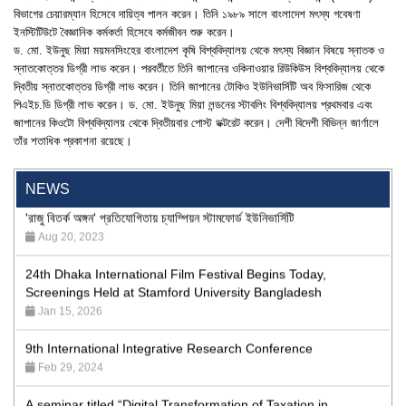
বিভাগের চেয়ারম্যান হিসেবে দায়িত্ব পালন করেন। তিনি ১৯৮৯ সালে বাংলাদেশ মৎস্য গবেষণা
ইনস্টিটিউটে বৈজ্ঞানিক কর্মকর্তা হিসেবে কর্মজীবন শুরু করেন।
ড. মো. ইউনুছ মিয়া ময়মনসিংহের বাংলাদেশ কৃষি বিশ্ববিদ্যালয় থেকে মৎস্য বিজ্ঞান বিষয়ে স্নাতক ও
স্নাতকোত্তর ডিগ্রী লাভ করেন। পরবর্তীতে তিনি জাপানের ওকিনাওয়ার রিউকিউস বিশ্ববিদ্যালয় থেকে
দ্বিতীয় স্নাতকোত্তর ডিগ্রী লাভ করেন। তিনি জাপানের টোকিও ইউনিভার্সিটি অব ফিসারিজ থেকে
পিএইচ.ডি ডিগ্রী লাভ করেন। ড. মো. ইউনুছ মিয়া লন্ডনের স্টাবলিং বিশ্ববিদ্যালয় প্রথমবার এবং
জাপানের কিওটো বিশ্ববিদ্যালয় থেকে দ্বিতীয়বার পোস্ট ডক্টরেট করেন। দেশী বিদেশী বিভিন্ন জার্ণালে
"Professional Orientation" course of Batch 72 in the BBA
তাঁর শতাধিক প্রকাশনা রয়েছে।
Program
Jan 26, 2024
NEWS
'রাজু বিতর্ক অঙ্গন' প্রতিযোগিতায় চ্যাম্পিয়ন স্টামফোর্ড ইউনিভার্সিটি
Aug 20, 2023
24th Dhaka International Film Festival Begins Today,
Screenings Held at Stamford University Bangladesh
Jan 15, 2026
9th International Integrative Research Conference
Feb 29, 2024
A seminar titled “Digital Transformation of Taxation in
Bangladesh: the Evolving Role of NBR”