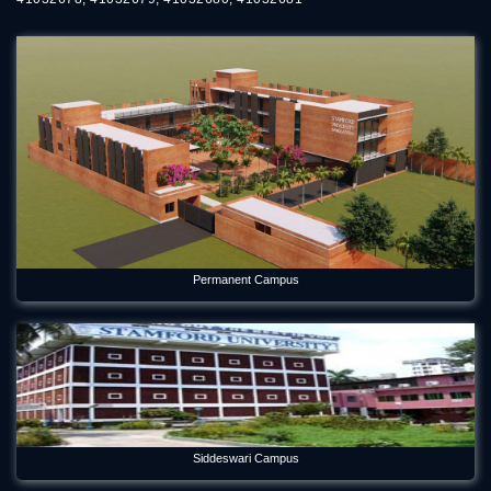
May 21, 2026
Forum Week 2025 Begins at Stamford University Bangladesh
Jul 26, 2025
Freshman Orientation Program -Batch: CEN 74, Dept of CEN,
10-12-2020
Dec 17, 2020
International seminar titled “Alternative Finance in Cultural
and Creative Industries” held on Stamford
Jan 5, 2023
Permanent Campus
International Women's Day Celebration
Mar 12, 2024
Orientation Program 2026 Department of Economics
Jul 29, 2026
Panel Discussion on Supply Chain Sustainability Integration:
Siddeswari Campus
Practices in the RMG Sector in Bangladesh