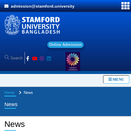
admission@stamford.university
O
MENU
Home
News
News
News