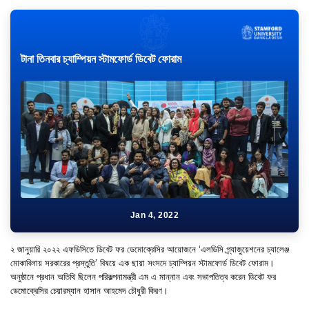
টানা তিনবার চ্যাম্পিয়ন স্টামফোর্ড ডিবেট ফোরাম
Jan 4, 2022
২ জানুয়ারি ২০২২ এফডিসিতে ডিবেট ফর ডেমোক্রেসির আয়োজনে ‘এলডিসি গ্র্যাজুয়েশনের চ্যালেঞ্জ
মোকাবিলায় সরকারের প্রস্তুতি’ বিষয়ে এক ছায়া সংসদে চ্যাম্পিয়ন স্টামফোর্ড ডিবেট ফোরাম।
অনুষ্ঠানে প্রধান অতিথি ছিলেন পরিকল্পনামন্ত্রী এম এ মান্নান এবং সভাপতিত্ব করেন ডিবেট ফর
ডেমোক্রেসির চেয়ারম্যান হাসান আহমেদ চৌধুরী কিরণ।