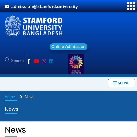
admission@stamford.university
O
n
l
i
n
e
A
d
m
i
s
s
i
o
n
MENU
Home
News
News
News