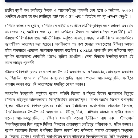
দুইদিন ব্যাপী রুশ চলচ্চিত্র উৎসব ও আলোকচিত্র প্রদর্শনী শেষ হলো ৩ অক্টোবর, ২০২৩।
শেষদিনে দেখানো হয় রুশ চলচ্চিত্র ‘হার্ট অব এ ডগ’ এবং ‘পাইরেটস অব দ্য এক্সএক্স সেঞ্চুরি’।
রাশিয়ান কালচারাল সেন্টার, রাশিয়ান সোসাইটি এবং স্টামফোর্ড বিশ্ববিদ্যালয় বাংলাদেশ এর যৌথ
আয়োজনে ০২ অক্টোবর শুরু হয় ‘রুশ চলচ্চিত্র উৎসব ও আলোকচিত্র প্রদর্শনী’। এটা
স্টামফোর্ড বিশ্ববিদ্যালয়ের অডিটোরিয়ামে অনুষ্ঠিত হয়েছে। এছাড়া একটি বিশেষ আলোকচিত্র
প্রদর্শনীরও আয়োজন করা হয়েছে। স্বাধীনতার পর রুশ সেনারা বাংলাদেশের বিভিন্ন অঞ্চলে
মাইন অপসারণে এদেশের সরকারকে সাহায্য করেছিল।
olxslot
পাশাপাশি রুশ নাবিকেরা সদ্য
স্বাধীন বাংলাদেশের নৌবাহিনী গঠনেও ভূমিকা রেখেছিল। সেসব বিষয়কে উপজীব্য করেই এই
আলোকচিত্র প্রদর্শনী।
স্টামফোর্ড বিশ্ববিদ্যালয় বাংলাদেশ এর উপাচার্য অধ্যাপক ড. মনিরুজ্জামান, কোষাধ্যক্ষ অধ্যাপক
ড. জিয়াউল হাসান ও রাশিয়ান কালচারাল সেন্টার প্রধান পাভেল আলেকজান্দ্রেভিচ সবাইকে
ধন্যবাদ জ্ঞাপন করে এই আয়োজনের সমাপ্তি ঘোষণা করেন।
আগেরদিন উদ্বোধনী অনুষ্ঠানে প্রধান অতিথি হিসেবে উপস্থিত ছিলেন বাংলাদেশে নিযুক্ত
রাশিয়ার রাষ্ট্রদূত আলেকজান্ডার ভিকেন্টিয়েভিচ মানতিতস্কি। বিশেষ অতিথি হিসেবে উপস্থিত
ছিলেন স্টামফোর্ড বিশ্ববিদ্যালয়ের বোর্ড অব ট্রাস্টিজের চেয়ারপার্সন ফাতিনাজ ফিরোজ,
বিশ্ববিদ্যালয়ের উপ-উপাচার্য অধ্যাপক ড. ইউনুছ মিয়া, রাশিয়ান কালচারাল সেন্টার প্রধান
পাভেল আলেকজান্দ্রেভিচ , রডিনা’র সভাপতি এলেনা ইউরিভনা বাস এবং স্টামফোর্ড
বিশ্ববিদ্যালয়ের ফিল্ম অ্যান্ড মিডিয়া বিভাগের চেয়ারম্যান চলচ্চিত্র পরিচালক ড. মতিন রহমান।
প্রধান আলোচক হিসেবে উপস্থিত ছিলেন মানবাধিকার কমিশনের সাবেক চেয়ারম্যান অধ্যাপক
ড. মিজানুর রহমান। অনুষ্ঠানটি সভাপতিত্ব করেন স্টামফোর্ড বিশ্ববিদ্যালয়ের ভিসি অধ্যাপক ড.