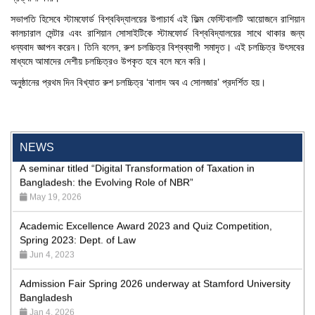
'রাজু বিতর্ক অঙ্গন' প্রতিযোগিতায় চ্যাম্পিয়ন স্টামফোর্ড ইউনিভার্সিটি
Aug 20, 2023
সভাপতি হিসেবে স্টামফোর্ড বিশ্ববিদ্যালয়ের উপাচার্য এই ফিল্ম ফেস্টিবালটি আয়োজনে রাশিয়ান
কালচারাল সেন্টার এবং রাশিয়ান সোসাইটিকে স্টামফোর্ড বিশ্ববিদ্যালয়ের সাথে থাকার জন্য
24th Dhaka International Film Festival Begins Today,
ধন্যবাদ জ্ঞাপন করেন। তিনি বলেন, রুশ চলচ্চিত্র বিশ্বব্যাপী সমাদৃত। এই চলচ্চিত্র উৎসবের
Screenings Held at Stamford University Bangladesh
মাধ্যমে আমাদের দেশীয় চলচ্চিত্রও উপকৃত হবে বলে মনে করি।
Jan 15, 2026
অনুষ্ঠানের প্রথম দিন বিখ্যাত রুশ চলচ্চিত্র ‘বালাদ অব এ সোলজার’ প্রদর্শিত হয়।
9th International Integrative Research Conference
Feb 29, 2024
A seminar titled “Digital Transformation of Taxation in
NEWS
Bangladesh: the Evolving Role of NBR”
May 19, 2026
Academic Excellence Award 2023 and Quiz Competition,
Spring 2023: Dept. of Law
Jun 4, 2023
Admission Fair Spring 2026 underway at Stamford University
Bangladesh
Jan 4, 2026