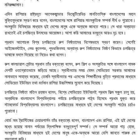
মনিরুজ্জামান।
এদিন রাশিয়ার রাষ্ট্রদূত আলেকজান্ডার ভিকেন্টিয়েভিচ মানতিতস্কি বাংলাদেশের মহান
মুক্তিযুদ্ধকে স্বরণ করে বলেন, বাংলাদেশের সঙ্গে রাশিয়ার সাংস্কৃতিক সম্পর্ক দীর্ঘ ও পুরোনো।
সংস্কৃতি বিনিময়ের মাধ্যমে দুই দেশের মানুষ একে অন্যকে জানতে পারে। সে ধারা অব্যাহত
রাখতেই এই চলচ্চিত্র উৎসবের আয়োজন। আশা করি আমাদের বন্ধুত্ব আরও দৃঢ় হবে।
প্রধান আলোচক বিশ্ব চলচ্চিত্রে রুশ নির্মাতাদের বিশেষভাবে স্বরণ করেন। সের্গেই
আইজেনস্টাইন, লেভ কুলেশভ, পুদভকিনসহ অন্যান্য রুশ নির্মাতাদের নির্মাণ কিভাবে চলচ্চিত্র
ভাষাকে বদলে দিয়েছে তা নিয়েও কথা বলেন।
রুশ কালচারাল সেন্টার প্রধান তাঁর বক্তব্যে বলেন, রুশ শিল্প ও সংস্কৃতির সঙ্গে বাংলাদেশ নামক
দেশটি ওতপ্রোতভাবে জড়িয়ে আছে। স্বাধীনতার সময় যেমন সোভিয়েত সরকার আমাদের
নানাভাবে সাহায্য করেছে, তেমনি স্বাধীনতার পর এদেশের শিক্ষার্থীদের বৃত্তি প্রদানের মাধ্যমে
সোভিয়েত ইউনিয়ন তথা বর্তমান রাশিয়া উচ্চশিক্ষার সুযোগ করে দিয়েছে।
চলচ্চিত্র নির্মাতা মতিন রহমান বলেন, বিশ্বে সোভিয়েত ইউনিয়নই প্রথম ফিল্ম স্কুল চালু হয়,
অন্যদিকে বাংলাদেশে বিশ্ববিদ্যালয় পর্যায়ে চলচ্চিত্রকে পাঠ্য হিসেবে প্রথম যুক্ত করে
স্টামফোর্ড বিশ্ববিদ্যালয় বাংলাদেশ। চলচ্চিত্রের মাধ্যমে দুই দেশের সংস্কৃতি পাঠের চর্চাও
পুরোনো।
"Professional Orientation" course of Batch 72 in the BBA
বোর্ড অব ট্রাস্টিজের চেয়ারপার্সন তাঁর বক্তব্যে বলেন, বাংলাদেশ এবং রাশিয়া, এই দুই দেশের
Program
মধ্যে রয়েছে নানান পর্যায়ের দ্বিপাক্ষিক বন্ধুত্বপূর্ণ সম্পর্ক। সে সম্পর্ক আরো গাঢ় হোক,
Jan 26, 2024
সংস্কৃতি বিনিময়ের মাধ্যমে দুই দেশের মানুষ একে-অন্যকে আরো বেশি জানতে পারুক সে
প্রত্যাশা করি।