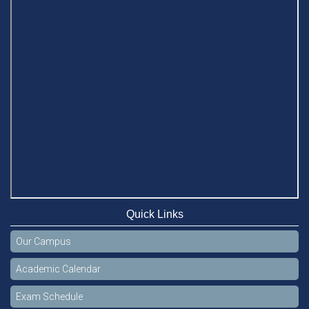
Celebration of the 19th Founding Anniversary of Stamford
University Bangladesh
Jan 7, 2021
Congratulations and Warm Regards to Dhaka University's
New Leaders
Mar 6, 2024
Department of Film and Media Studies Organizes Freshers’
Orientation Program
May 17, 2026
Department of Public Administration, Stamford University
Bangladesh Arranged a Day-long Field Visit on 19th May
Quick Links
2026
Jun 3, 2026
Our Campus
Dr. M Feroze Ahmed handed over 22 books to Stamford
Academic Calendar
University Library
Feb 9, 2024
Exam Schedule