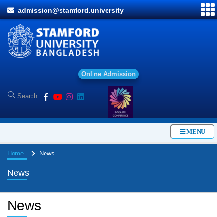
admission@stamford.university
O
n
l
i
n
e
A
d
m
i
s
s
i
o
n
MENU
Home
News
News
News