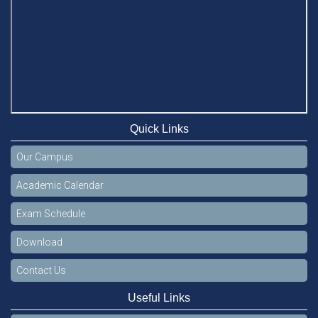
Jun 11, 2026
Case Analysis of Brand Promotion and Selling Strategies of
Renowned Companies
Jun 11, 2026
Celebration of the 19th Founding Anniversary of Stamford
University Bangladesh
Jan 7, 2021
Quick Links
Congratulations and Warm Regards to Dhaka University's
Our Campus
New Leaders
Mar 6, 2024
Academic Calendar
Department of Film and Media Studies Organizes Freshers’
Exam Schedule
Orientation Program
May 17, 2026
Download
Department of Public Administration, Stamford University
Contact Us
Bangladesh Arranged a Day-long Field Visit on 19th May
2026
Useful Links
Jun 3, 2026