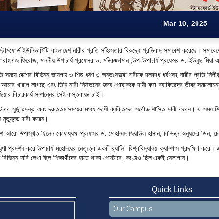
Mar 10, 2025
স্টামফোর্ড ইউনিভার্সিটি বাংলাদেশ নারীর প্রতি সহিংসতার বিরুদ্ধে প্রতিবাদ সমাবেশ করেছে। সমাবেশে
 ফারাহনাজ ফিরোজ, মাননীয় উপাচার্য প্রফেসর ড. মনিরুজ্জামান ,উপ-উপাচার্য প্রফেসর ড. ইউনুছ মিয়া এ
ি সময়ে দেশের বিভিন্ন জায়গায় ৩ শিশু ধর্ষণ ও অন্তঃসত্ত্বা নারীকে দলবদ্ধ ধর্ষণসহ নারীর প্রতি নিপ
আমার খারাপ লাগছে এবং তিনি নারী নির্যাতনের জন্য পোষাককে দায়ী করা ব্যাক্তিদের তীব্র সমালোচন
িয়ার বিচারকার্য সম্পন্নের সেই বাস্তবায়ন চাই।
নার সুষ্ঠু তদন্ত এবং দ্রুততম সময়ের মধ্যে দোষী ব্যক্তিদের সর্বোচ্চ শাস্তি দাবী করেন। এ সময় শিক
ে মৃত্যুদন্ড দাবী করেন।
 আরো উপস্থিত ছিলেন কোষাধ্যক্ষ প্রফেসর ড. মোহাম্মদ জিয়াউল হাসান, বিভিন্ন অনুষদের ডিন, চেয়ারম্যা
 ঘৃণা প্রদর্শন করে উপাচার্য মহোদয়ের নেতৃত্বে একটি র‍্যালি বিশ্ববিদ্যালয় ক্যাম্পাস প্রদক্ষিণ কর
 বিভিন্ন দাবি লেখা ছিল শিক্ষার্থীদের হাতে থাকা পোস্টারে; কণ্ঠেও ছিল একই স্লোগান।
Quick Links
Our Campus