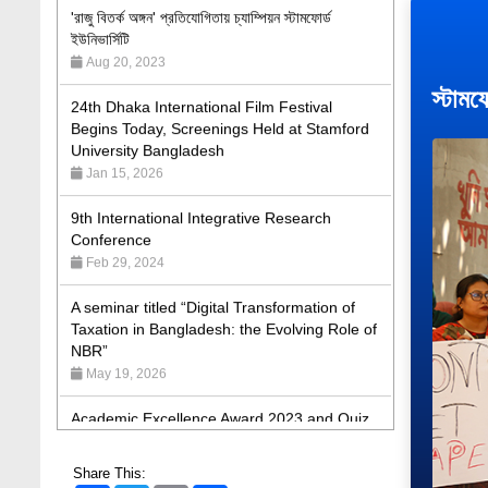
Aug 20, 2023
24th Dhaka International Film Festival
Begins Today, Screenings Held at Stamford
স্টামফ
University Bangladesh
Jan 15, 2026
9th International Integrative Research
Conference
Feb 29, 2024
A seminar titled “Digital Transformation of
Taxation in Bangladesh: the Evolving Role of
NBR”
May 19, 2026
Academic Excellence Award 2023 and Quiz
Competition, Spring 2023: Dept. of Law
Jun 4, 2023
Admission Fair Spring 2026 underway at
Share This: