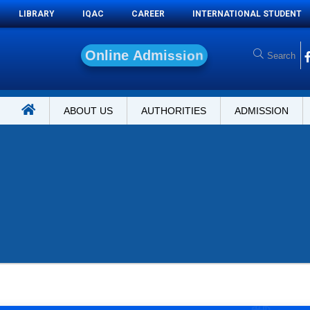
LIBRARY
IQAC
CAREER
INTERNATIONAL STUDENT
O
n
l
i
n
e
A
d
m
i
s
s
i
o
n
ABOUT US
AUTHORITIES
ADMISSION