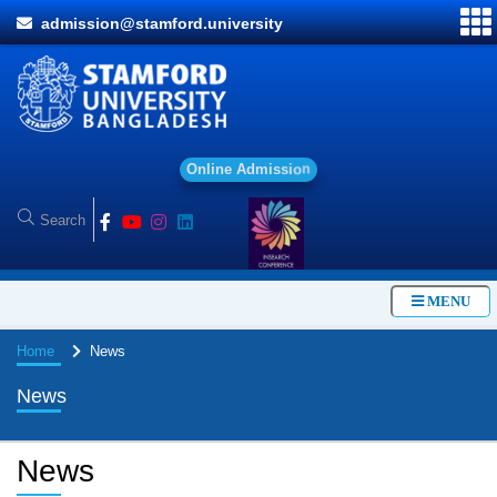
admission@stamford.university
O
n
l
i
n
e
A
d
m
i
s
s
i
o
n
MENU
Home
News
News
News