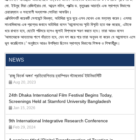
মো. ইউনুছ মিয়া রেজিস্ট্রার মো. আব্দুল মতিন, প্রক্টর ড. মৃত্যুঞ্জয় আচার্য্য এবং স্থাপত্য বিভাগের
চেয়ারম্যান ও সহযোগী অধ্যাপক সোনিয়া আফরিন।
এক্সিবিশনটি কয়েকটি সেগমেন্টে বিভক্ত, অতিথিরা ঘুরে ঘুরে এসব দেখেন এবং মন্তব্য করেন। এসময়
সাংবাদিকদের এক প্রশ্নের জবাবে অতিথিরা বলেন 'আন্দোলনের স্মৃতি বিস্মৃতি হতে শুরু করেছে, এটাকে
ধরে রাখতে হবে, ছোটো পরিসরে হলেও জুলাই বিপ্লবকে স্মরণ করতে হবে। তারা আরও বলেন
'আমাদেরকে আহতদের পাশে দাঁড়াতে হবে, যেন দশ বছর পরে তারা অনুভব না করেন যে আন্দোলনে এসে
"Professional Orientation" course of Batch 72 in the BBA
ভুল করেছিলাম।' অনুষ্ঠানে আরও উপস্থিত ছিলেন স্থাপত্য বিভাগের শিক্ষক ও শিক্ষার্থীবৃন্দ।
Program
Jan 26, 2024
NEWS
'রাজু বিতর্ক অঙ্গন' প্রতিযোগিতায় চ্যাম্পিয়ন স্টামফোর্ড ইউনিভার্সিটি
Aug 20, 2023
24th Dhaka International Film Festival Begins Today,
Screenings Held at Stamford University Bangladesh
Jan 15, 2026
9th International Integrative Research Conference
Feb 29, 2024
A seminar titled “Digital Transformation of Taxation in
Bangladesh: the Evolving Role of NBR”