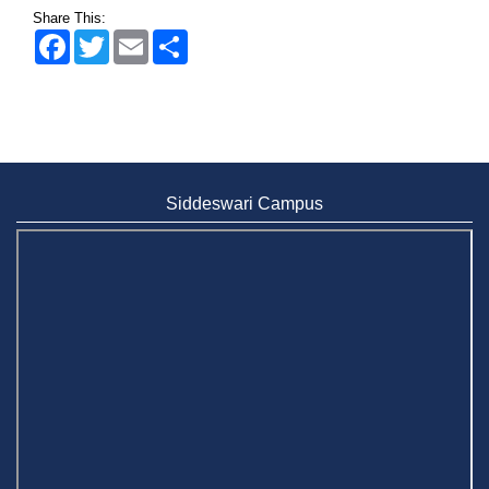
Jan 4, 2026
Share This:
Facebook
Twitter
Email
Share
Admission Fair Summer 2026 underway at Stamford
University Bangladesh
Jul 14, 2026
Admission Week Summer 2025” Underway at Stamford
University Bangladesh
Jun 19, 2025
Siddeswari Campus
BUBT Vice-Chancellor Pays Courtesy Call on Stamford VC
Jun 11, 2026
BUFT, Stamford VCs meet to strengthen academic
collaboration
Apr 6, 2026
Business Law Poster Exhibition Highlights Innovation and
Practical Legal Insight at Stamford University
Jun 11, 2026
Case Analysis of Brand Promotion and Selling Strategies of