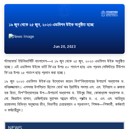
১৯ জুন থেকে ২৫ জুন, ২০২৩ এডমিশন উইক অনুষ্ঠিত হচ্ছে
Jun 20, 2023
স্টামফোর্ড ইউনিভার্সিটি বাংলাদেশ—এ ১৯ জুন থেকে ২৫ জুন, ২০২৩ এডমিশন উইক অনুষ্ঠিত
হচ্ছে। এই এডমিশন উইকে ভর্তি ফি’এর উপর ৫০ শতাংশ ছাড় এবং প্রথম সেমিস্টারে টিউশন
ফি’এর উপর ২৫ শতাংশ ছাড় প্রদান করা হচ্ছে।
১৯ জুন ২০২৩ এডমিশন উইক’এর উদ্বোধন করেন বিশ^বিদ্যালয়ের উপাচার্য অধ্যাপক ড.
মনিরুজ্জামান। এসসময় উপস্থিত ছিলেন বোর্ড অব ট্রাস্টির সদস্য এস. এম. ইলিয়াস ও রুমানা
হক রিতা, বিশ^বিদ্যালয়ের উপ—উপাচার্য অধ্যাপক ড. ইউনুছ মিয়া, কোষাধ্যক্ষ অধ্যাপক ড.
মো: জিয়াউল হাসান, রেজিস্ট্রার মুহাম্মদ আব্দুল মতিন, প্রক্টর ড. এ. এন. এম. আরিফুর
রহমানসহ বিভিন্ন অনুষদের ডীন, বিভাগীয় চেয়ারম্যান ও প্রধানগণ, শিক্ষক—শিক্ষার্থী, কর্মকর্তা
ও কর্মচারীবৃন্দ।
"Professional Orientation" course of Batch 72 in the BBA
Program
NEWS