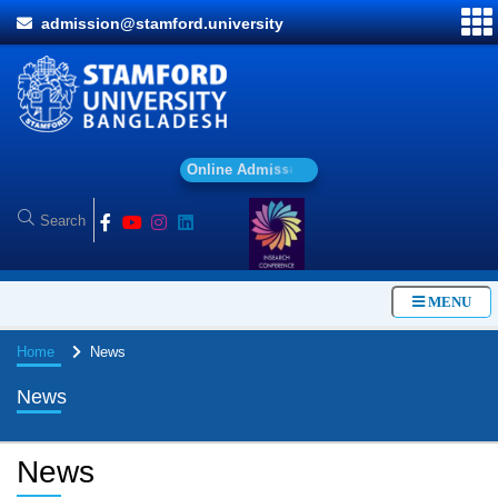
admission@stamford.university
O
n
l
i
n
e
A
d
m
i
s
s
i
o
n
MENU
Home
News
News
News