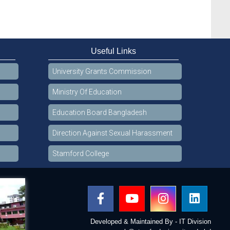
Useful Links
University Grants Commission
Ministry Of Education
Education Board Bangladesh
Direction Against Sexual Harassment
Stamford College
Developed & Maintained By - IT Division