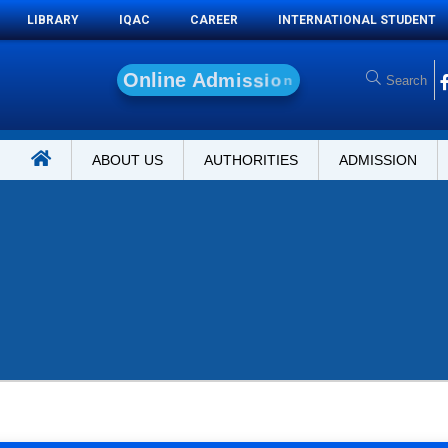
LIBRARY
IQAC
CAREER
INTERNATIONAL STUDENT
O
n
l
i
n
e
A
d
m
i
s
s
i
o
n
ABOUT US
AUTHORITIES
ADMISSION