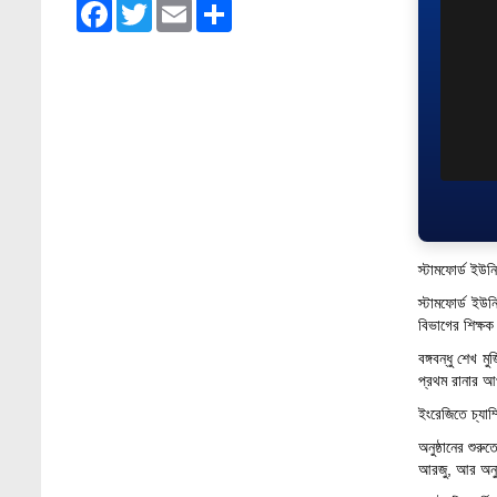
Facebook
Twitter
Email
Share
Stamford University Bangladesh
Jan 4, 2026
Admission Fair Summer 2026 underway at
Stamford University Bangladesh
Jul 14, 2026
Admission Week Summer 2025” Underway
at Stamford University Bangladesh
Jun 19, 2025
স্টামফোর্ড ইউনি
BUBT Vice-Chancellor Pays Courtesy Call
on Stamford VC
স্টামফোর্ড ইউন
Jun 11, 2026
বিভাগের শিক্ষক
বঙ্গবন্ধু শেখ 
BUFT, Stamford VCs meet to strengthen
প্রথম রানার আপ
academic collaboration
Apr 6, 2026
ইংরেজিতে চ্যাম
অনুষ্ঠানের শুর
Business Law Poster Exhibition Highlights
আরজু, আর অনুষ্
Innovation and Practical Legal Insight at
Stamford University