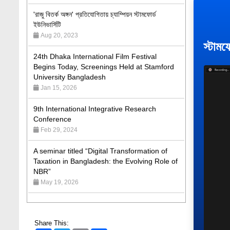
ইউনিভার্সিটি
Aug 20, 2023
24th Dhaka International Film Festival
স্টামফ
Begins Today, Screenings Held at Stamford
University Bangladesh
Jan 15, 2026
9th International Integrative Research
Conference
Feb 29, 2024
A seminar titled “Digital Transformation of
Taxation in Bangladesh: the Evolving Role of
NBR”
May 19, 2026
Academic Excellence Award 2023 and Quiz
Competition, Spring 2023: Dept. of Law
Jun 4, 2023
Share This:
Admission Fair Spring 2026 underway at