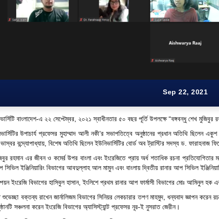
Sep 22, 2021
ভার্সিটি বাংলাদেশ-এ ২২ সেপ্টেম্বর, ২০২১ স্বাধীনতার ৫০ বছর পূর্তি উপলক্ষে “বঙ্গবন্ধু শেখ মুজিবু
িভার্সিটির উপাচার্য প্রফেসর মুহাম্মাদ আলী নকী’র সভাপতিত্বে অনুষ্ঠানের প্রধান অতিথি ছিলেন একুশ
 ভাস্বর বন্দ্যোপাধ্যায়, বিশেষ অতিথি ছিলেন ইউনিভার্সিটির বোর্ড অব ট্রাস্টির সদস্য ড. ফারাহনাজ 
মুজিবুর রহমান এর জীবন ও কমের্র উপর বাংলা এবং ইংরেজিতে প্রায় অর্ধ শতাধিক রচনা প্রতিযোগিতার মধ্
 সিভিল ইঞ্জিনিয়ারিং বিভাগের আবদুল্লাহ আল মামুন এবং বাংলায় দ্বিতীয় রানার আপ সিভিল ইঞ্জিনিয়
্পিয়ন ইংরেজি বিভাগের হাসিবুল হাসান, ইংলিশে প্রথম রানার আপ ফার্মাসী বিভাগের মোঃ আমিনুল হক এ
ুতে শুভেচ্ছা বক্তব্য রাখেন জার্নালিজম বিভাগের সিনিয়র লেকচারার তপণ মাহমুদ, ধন্যবাদ জ্ঞাপন করে
ঠানটি সঞ্চলনা করেন ইংরেজি বিভাগের অ্যাসিস্ট্যান্ট প্রফেসর নূর-ই নুসরাত জেরীন।