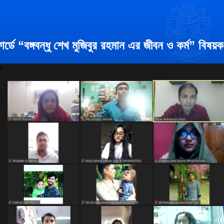
োর্ডে “বঙ্গবন্ধু শেখ মুজিবুর রহমান এর জীবন ও কর্ম” বিষয়ক