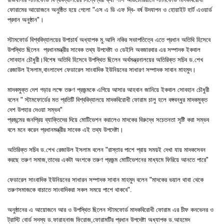
ফোরামের আয়োজনে অনুষ্ঠিত হয়ে গেলো "এস এ ডি এফ দ্বি- বর্ষ উদযাপন ও হোয়াইট হার্ট এওয়ার্ড
প্রদান অনুষ্ঠান"।
স্টামফোর্ড বিশ্ববিদ্যালয়ের উপাচার্য অধ্যাপক মু.আলি নকির সভাপতিত্বে এতে প্রধান অতিথি হিসেবে
উপস্থিত ছিলেন প্রধানমন্ত্রীর সাবেক তথ্য উপদেষ্টা ও ডেইলি অবজারবার এর সম্পাদক ইকবাল
সোবহান চৌধুরী।বিশেষ অতিথি হিসেবে উপস্থিত ছিলেন অর্থমন্ত্রনালয়ের অতিরিক্ত সচিব ড.শেখ
রেজাউল ইসলাম,বাংলাদেশ ফেডারেল সাংবাদিক ইউনিয়নের সাধারণ সম্পাদক সাবান মাহমুদ।
মাদকমুক্ত দেশ গড়ার লক্ষে তরুণ প্রজন্মকে এগিয়ে আসার আহবান জানিয়ে ইকবাল সোবহান চৌধুরী
বলেন " স্টামফোর্ডের মত প্রতিটি বিশ্ববিদ্যালয়ে মাদকবিরোধী ফোরাম চালু হলে বঙ্গবন্ধুর মাদকমুক্ত
দেশ উপহার দেওয়া সম্ভব"
প্রজন্মের জনপ্রিয় ব্যাক্তিদের দিয়ে মোটিভেশন করালেও মাদকের বিরুদ্ধে সচেতনতা সৃষ্টি করা সম্ভব
বলে মনে করেন প্রধানমন্ত্রীর সাবেক এই তথ্য উপদেষ্টা।
অতিরিক্ত সচিব ড.শেখ রেজাউল ইসলাম বলেন "রাস্তার পাশে প্রায় সময়ই দেখা যায় মাদকসেবন
করছে তরুণ সমাজ,তাদের একটা অংশকে তরুণ প্রজন্ম মোটিভেশনের মাধ্যমে ফিরিয়ে আনতে পারে"
ফেডারেল সাংবাদিক ইউনিয়নের সাধারন সম্পাদক সাবান মাহমুদ বলেন "মাদকের ভয়াল থাবা থেকে
তরুণসমাজকে বাচাতে সাংবাদিকরা সকল সময়ে পাশে থাকবে".
অনুষ্ঠানের এ আয়োজনে আর ও উপস্থিত ছিলেন স্টামফোর্ড মাদকবিরোধী ফোরাম এর চীফ কনভেনর ও
ট্রাস্টি বোর্ড সদস্য ড.ফারাহনাজ ফিরোজ,ফোরামটির প্রধান উপদেষ্টা অধ্যাপক ড.আহমেদ