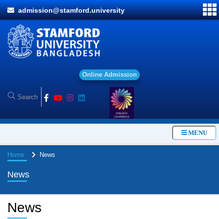
admission@stamford.university
O
n
l
i
n
e
A
d
m
i
s
s
i
o
n
MENU
Home
News
News
News