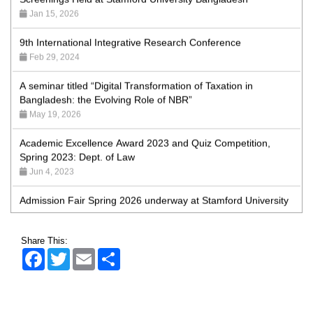
9th International Integrative Research Conference
Feb 29, 2024
A seminar titled “Digital Transformation of Taxation in
Bangladesh: the Evolving Role of NBR”
May 19, 2026
Academic Excellence Award 2023 and Quiz Competition,
Spring 2023: Dept. of Law
Jun 4, 2023
Admission Fair Spring 2026 underway at Stamford University
Bangladesh
Jan 4, 2026
Admission Fair Summer 2026 underway at Stamford
Share This:
University Bangladesh
Facebook
Twitter
Email
Share
Jul 14, 2026
Admission Week Summer 2025” Underway at Stamford
University Bangladesh