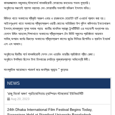
কামরুজ্জামান মজুমদার,স্টামফোর্ড মাদকবিরোধী ফোরামের কনভেনর শবনম মুস্তারি।
অনুষ্ঠানের শুরুতেই স্বাগত বক্তব্য দেন ফোরামটির সভাপতি মনিরুল ইসলাম মনির।
বিভিন্ন খাতে অবদানের স্বীকৃতি স্বরুপ এবার ও চারজনকে হোয়াইট হার্ট এওয়ার্ড প্রদান করা হয়।
আইনশৃঙ্খলা খাতে অবদানের স্বীকৃতস্বরুপ ওয়ারী জোনের অতিরিক্ত উপ পুলিশ কমিশনার ইফতেখারুল
ইসলাম,মাদকমুক্ত সুস্থ সমাজ গড়ায় জাতীয় মানসিক স্বাস্থ্য ইন্সটিটিউট এর সহযোগী অধ্যাপক ডাঃ
হেলাল উদ্দিন আহমেদ,শিক্ষাখাতে অবদানের স্বীকৃতস্বরুপ টেন মিনিট স্কুলের প্রতিষ্ঠাতা আয়মান
সাদিক,অপরাধ কর্মের বিরুদ্ধে অবদানের স্বীকৃতস্বরুপ কালের কন্ঠের সিনিয়র রিপোর্টার ও ক্রাইম ইনচার্জ
এস এম আজাদ।
অনুষ্ঠানের দ্বিতীয় পর্বে মাদকবিরোধী সেশন নেন ওয়েডিং ডায়রীর প্রতিষ্ঠাতা প্রীত রেজা।
অনুষ্ঠানে উপস্থিত ছিলেন টানা তিনবারের চলচিত্র পুরষ্কারপ্রাপ্ত অভিনেত্রী দিঘী।
"Professional Orientation" course of Batch 72 in the BBA
সাংস্কৃতিক আয়োজনে পারফর্ম করে জনপ্রিয় ব্র‍্যান্ড " কুড়েঘর
Program
Jan 26, 2024
NEWS
'রাজু বিতর্ক অঙ্গন' প্রতিযোগিতায় চ্যাম্পিয়ন স্টামফোর্ড ইউনিভার্সিটি
Aug 20, 2023
24th Dhaka International Film Festival Begins Today,
Screenings Held at Stamford University Bangladesh
Jan 15, 2026