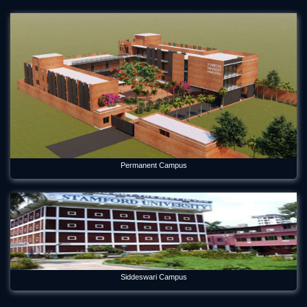
Aug 2, 2026
Environmental Science Department of Stamford University
Bangladesh Welcomes Freshers and Honors Graduates
May 21, 2026
Forum Week 2025 Begins at Stamford University Bangladesh
Jul 26, 2025
Freshman Orientation Program -Batch: CEN 74, Dept of CEN,
10-12-2020
Dec 17, 2020
Permanent Campus
International seminar titled “Alternative Finance in Cultural
and Creative Industries” held on Stamford
Jan 5, 2023
International Women's Day Celebration
Mar 12, 2024
Siddeswari Campus
Orientation Program 2026 Department of Economics
Jul 29, 2026