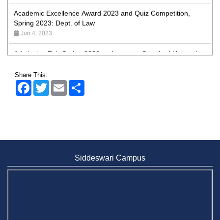
Academic Excellence Award 2023 and Quiz Competition,
Spring 2023: Dept. of Law
Jun 4, 2023
Admission Fair Spring 2026 underway at Stamford University
Bangladesh
Jan 4, 2026
Share This:
Admission Fair Summer 2026 underway at Stamford
Facebook
Twitter
Email
Share
University Bangladesh
Jul 14, 2026
Admission Week Summer 2025” Underway at Stamford
University Bangladesh
Jun 19, 2025
Siddeswari Campus
BUBT Vice-Chancellor Pays Courtesy Call on Stamford VC
Jun 11, 2026
BUFT, Stamford VCs meet to strengthen academic
collaboration
Apr 6, 2026