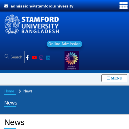
admission@stamford.university
O
n
l
i
n
e
A
d
m
i
s
s
i
o
n
MENU
Home
News
News
News