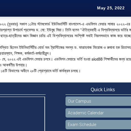
May 25, 2022
২ (বুধবার) সকাল ১১টায় স্টামফোর্ড ইউনিভার্সিটি বাংলাদেশ-এ এডমিশন ফেয়ার সামার ২০২২-এর উদ্
রপ্রাপ্ত উপাচার্য প্রফেসর ড. মো: ইউনুছ মিয়া। তিনি বলেন ‘‘ঐতিহ্যবাহী এ বিশ্ববিদ্যালয়ে ভর্তির জ
 ছাত্র-ছাত্রীদের জ্ঞান বিজ্ঞান চর্চায় এই বিশ্ববিদ্যালয়ের সংশ্লিষ্ট সবাই নিরলসভাবে কাজ করে যা
িত ছিলেন ইউনিভার্সিটির বোর্ড অব ট্রাস্টিজের সদস্য ড. ফারাহনাজ ফিরোজ ও রুমানা হক রিতাসহ ট্র
ারম্যান, শিক্ষক, কর্মকর্তা-কর্মচারীবৃন্দ।
০ মে, ২০২২ এই এডমিশন ফেয়ার চলবে। এডমিশন ফেয়ারে ভর্তি হওয়া
slot88
শিক্ষার্থীদের জন্
ি ও আকর্ষণীয় উপহার।
ট ১৪টি বিভাগের অধীনে ২৮টি প্রোগ্রামে ভর্তি কার্যক্রম চলছে।
Quick Links
Our Campus
Academic Calendar
Exam Schedule