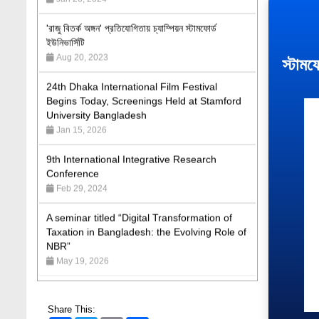
'রাজু বিতর্ক অঙ্গন' প্রতিযোগিতায় চ্যাম্পিয়ন স্টামফোর্ড
ইউনিভার্সিটি
Aug 20, 2023
স্টামফ
24th Dhaka International Film Festival
Begins Today, Screenings Held at Stamford
University Bangladesh
Jan 15, 2026
9th International Integrative Research
Conference
Feb 29, 2024
A seminar titled “Digital Transformation of
Taxation in Bangladesh: the Evolving Role of
NBR”
May 19, 2026
Academic Excellence Award 2023 and Quiz
Competition, Spring 2023: Dept. of Law
Jun 4, 2023
Share This: