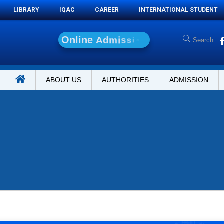
LIBRARY
IQAC
CAREER
INTERNATIONAL STUDENT
O
n
l
i
n
e
A
d
m
i
s
s
i
o
n
ABOUT US
AUTHORITIES
ADMISSION