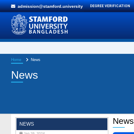
admission@stamford.university
DEGREE VERIFICATION
Home
News
News
"Professional Orientation" course of Batch
72 in the BBA Program
News
NEWS
Jan 26, 2024