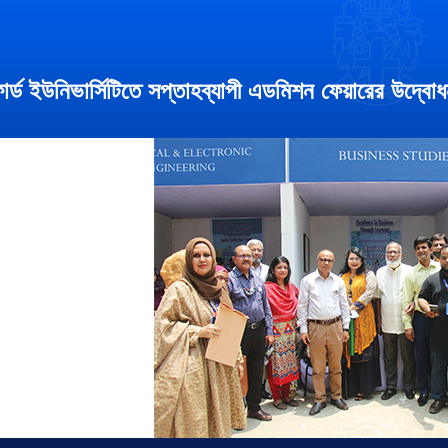
োর্ড ইউনিভার্সিটিতে সপ্তাহব্যাপী এডমিশন ফেয়ারের উদ্বো