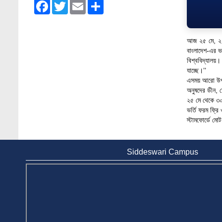
Facebook
Twitter
Email
Share
Admission Fair Spring 2026 underway at
Stamford University Bangladesh
Jan 4, 2026
আজ ২৫ মে, ২০২
Admission Fair Summer 2026 underway at
বাংলাদেশ-এর ভা
Stamford University Bangladesh
বিশ্ববিদ্যালয়।
Jul 14, 2026
যাচ্ছে।’’
এসময় আরো উপস্থ
Admission Week Summer 2025” Underway
অনুষদের ডীন, চেয়
at Stamford University Bangladesh
২৫ মে থেকে ৩
Jun 19, 2025
ভর্তি ফরম ফ্র
স্টামফোর্ডে মো
BUBT Vice-Chancellor Pays Courtesy Call
on Stamford VC
Jun 11, 2026
Siddeswari Campus
BUFT, Stamford VCs meet to strengthen
academic collaboration
Apr 6, 2026
Business Law Poster Exhibition Highlights
Innovation and Practical Legal Insight at