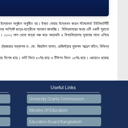
বোধন অনুষ্ঠান অনুষ্ঠিত হয়। উক্ত ফেয়ার উদ্বোধন করেন স্টামফোর্ড ইউনিভার্সিটি
ন্য সংশ্লিষ্ট ছাত্র-ছাত্রীকে আহবান জানাচ্ছি। বিবিদ্যালয়ের মধ্যে এটি একটি পুরানো
চ্ছে। ২০০২ সাল থেকে যাত্রা শুরু করে অদ্যবধি এ বিশ্ববিদ্যালয় সুনামের সাথে এগিয়ে
েজারার অধ্যাপক ড. মো. জিয়াউল হাসান, রেজিস্ট্রার মুহাম্মদ আব্দুল মতিন, বিভিন্ন
য রয়েছে বিশেষ ছাড়। ভর্তি ফিতে ৫০% ছাড় ও টিউশন ফিতে ২৫% ছাড়। এছাড়াও রয়েছে
Useful Links
University Grants Commission
Ministry Of Education
Education Board Bangladesh