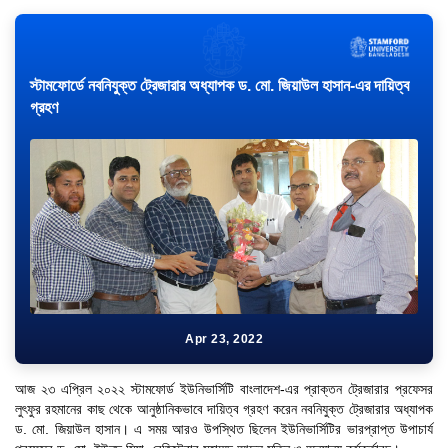
স্টামফোর্ডে নবনিযুক্ত ট্রেজারার অধ্যাপক ড. মো. জিয়াউল হাসান-এর দায়িত্ব
গ্রহণ
Apr 23, 2022
আজ ২৩ এপ্রিল ২০২২ স্টামফোর্ড ইউনিভার্সিটি বাংলাদেশ-এর প্রাক্তন ট্রেজারার প্রফেসর
লুৎফুর রহমানের কাছ থেকে আনুষ্ঠানিকভাবে দায়িত্ব গ্রহণ করেন নবনিযুক্ত ট্রেজারার অধ্যাপক
ড. মো. জিয়াউল হাসান। এ সময় আরও উপস্থিত ছিলেন ইউনিভার্সিটির ভারপ্রাপ্ত উপাচার্য