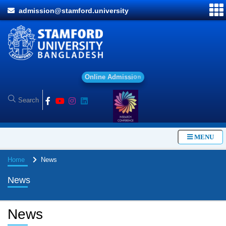
admission@stamford.university
O
n
l
i
n
e
A
d
m
i
s
s
i
o
n
MENU
Home
News
News
News