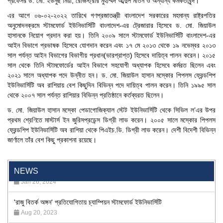
প্রফেসর ড. মো. ইউনুছ মিয়া, রেজিস্ট্রার মুহাম্মদ আব্দুল মতিন ও অন্যান্য কর্মকর্তাবৃন্দ।
এর আগে ০৬-০২-২০২২ তারিখে গণপ্রজাতন্ত্রী বাংলাদেশ সরকারের মহমান্য রাষ্ট্রপতির
অনুমোদনক্রমে স্টামফোর্ড ইউনিভার্সিটি বাংলাদেশ-এর ট্রেজারার হিসেবে ড. মো. জিয়াউল
হাসানকে নিয়োগ প্রদান করা হয়। তিনি ২০০৯ সালে স্টামফোর্ড ইউনিভার্সিটি বাংলাদেশ-এর
আইন বিভাগে প্রভাষক হিসেবে যোগদান করেন এবং ১৭ মে ২০১৩ থেকে ১৯ নভেম্বর ২০১৩
সাল পর্যন্ত আইন বিভাগের বিভাগীয় প্রধান(ভারপ্রাপ্ত) হিসেবে দায়িত্ব পালন করেন। ২০১৫
সাল থেকে তিনি স্টামফোর্ডের আইন বিভাগে সহযোগী অধ্যাপক হিসেবে কর্মরত ছিলেন এবং
২০২১ সালে অধ্যাপক পদে উন্নীত হন। ড. মো. জিয়াউল হাসান মস্কোর পিপলস ফ্রেন্ডশিপ
ইউনিভার্সিটি অব রাশিয়ায় বেশ কিছুদিন বিভিন্ন পদে দায়িত্ব পালন করেন। তিনি ১৯৯৫ সাল
থেকে ২০০৭ সাল পর্যন্ত রাশিয়ার বিভিন্ন প্রতিষ্ঠানে কর্তব্যরত ছিলেন।
ড. মো. জিয়াউল হাসান মস্কো পেডাগোজিক্যাল স্টেট ইউনিভার্সিটি থেকে সিভিল ল’এর উপর
প্রথম শ্রেণিতে মাস্টার্স ইন জুরিসপ্রডেন্স ডিগ্রী লাভ করেন। ২০০৫ সালে মস্কোর পিপলস
ফ্রেন্ডশিপ ইউনিভার্সিটি অব রাশিয়া থেকে পিএইচ.ডি. ডিগ্রী লাভ করেন। দেশী বিদেশী বিভিন্ন
জার্ণালে তাঁর বেশ কিছু প্রকাশনা রয়েছে।
"Professional Orientation" course of Batch 72 in the BBA
Program
NEWS
Jan 26, 2024
'রাজু বিতর্ক অঙ্গন' প্রতিযোগিতায় চ্যাম্পিয়ন স্টামফোর্ড ইউনিভার্সিটি
Aug 20, 2023
24th Dhaka International Film Festival Begins Today,