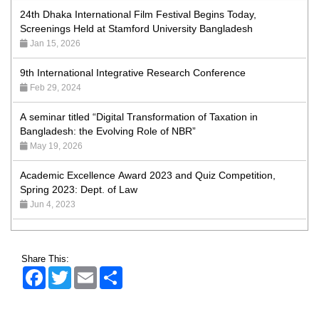
Screenings Held at Stamford University Bangladesh
Jan 15, 2026
9th International Integrative Research Conference
Feb 29, 2024
A seminar titled “Digital Transformation of Taxation in
Bangladesh: the Evolving Role of NBR”
May 19, 2026
Academic Excellence Award 2023 and Quiz Competition,
Spring 2023: Dept. of Law
Jun 4, 2023
Admission Fair Spring 2026 underway at Stamford University
Bangladesh
Jan 4, 2026
Share This:
Facebook
Twitter
Email
Share
Admission Fair Summer 2026 underway at Stamford
University Bangladesh
Jul 14, 2026