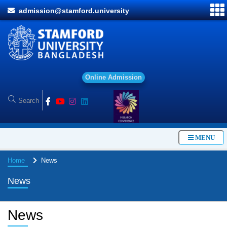
admission@stamford.university
O
n
l
i
n
e
A
d
m
i
s
s
i
o
n
MENU
Home
News
News
News