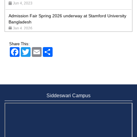
Admission Fair Spring 2026 underway at Stamford University
Bangladesh
Jan 4, 2026
Admission Fair Summer 2026 underway at Stamford
University Bangladesh
Share This:
Jul 14, 2026
Facebook
Twitter
Email
Share
Admission Week Summer 2025” Underway at Stamford
University Bangladesh
Jun 19, 2025
BUBT Vice-Chancellor Pays Courtesy Call on Stamford VC
Jun 11, 2026
Siddeswari Campus
BUFT, Stamford VCs meet to strengthen academic
collaboration
Apr 6, 2026
Business Law Poster Exhibition Highlights Innovation and
Practical Legal Insight at Stamford University