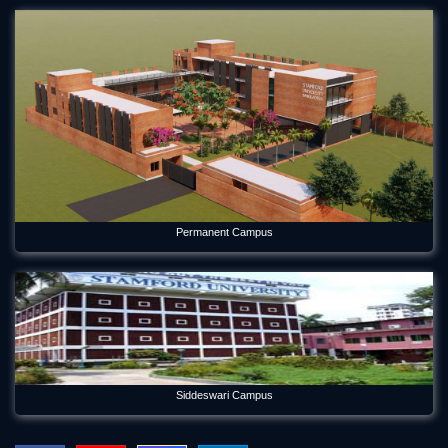
Bangladesh Welcomes Freshers and Honors Graduates
May 21, 2026
Forum Week 2025 Begins at Stamford University Bangladesh
Jul 26, 2025
Freshman Orientation Program -Batch: CEN 74, Dept of CEN,
10-12-2020
Dec 17, 2020
International seminar titled “Alternative Finance in Cultural
Permanent Campus
and Creative Industries” held on Stamford
Jan 5, 2023
International Women's Day Celebration
Mar 12, 2024
Orientation Program 2026 Department of Economics
Jul 29, 2026
Siddeswari Campus
Panel Discussion on Supply Chain Sustainability Integration: