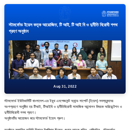
স্টামর্ফোড ইয়েস কতৃক আয়োজিত, টি আই, টি আই বি ও দুর্নীতি বিরোধী শপথ
গ্রহণ অনুষ্ঠান
Aug 31, 2022
স্টামফোর্ড ইউনিভার্সিটি বাংলাদেশ-এর ইয়ুথ এনগেজমেন্ট অ্যান্ড সাপোর্ট (ইয়েস) সদস্যবৃন্দদের
অংশগ্রহণে অনুষ্ঠিত হয় টিআই, টিআইবি ও দুর্নীতিবিরোধী সামাজিক আন্দোলন বিষয়ক অরিয়েন্টেশন ও
দুর্নীতিবিরোধী শপথ গ্রহণ।
অনুষ্ঠানটির আয়োজন করে স্টামফোর্ড ইয়েস গ্রুপ।
অনুষ্ঠানে সম্মানিত অতিথি হিসাবে উপস্থিত ছিলেন; জনাব আব্দুল মতিন, রেজিস্টার , স্টামর্ফোড