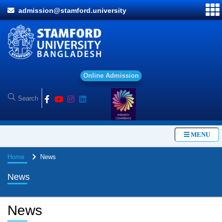
admission@stamford.university
O
n
l
i
n
e
A
d
m
i
s
s
i
o
n
MENU
Home
News
News
News