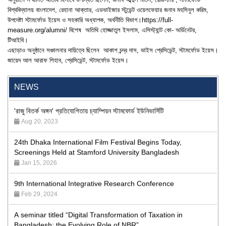
বিশ্ববিদ্যালয় বাংলাদেশ, রেহানা আক্তার, এডভাইজার স্টুডেন্ট ওয়েলফেয়ার জনাব মহসিনুল করিম,
উপদেষ্টা স্টামর্ফোড ইয়েস ও সহকারি অধ্যাপক, অর্থনীতি বিভাগ।
https://full-
measure.org/alumni/
বিশেষ অতিথি হোজ্জাতুল ইসলাম, এসিস্ট্যান্ট কো- অর্ডিনেটর,
টিআইবি।
এছাড়াও অনুষ্ঠানে সঞ্চালনার দায়িত্বে ছিলেন আকাশ চন্দ্র দাস, ভাইস প্রেসিডেন্ট, স্টামর্ফোড ইয়েস।
"Professional Orientation" course of Batch 72 in the BBA
জায়েদ আল আরাফ শিহাব, প্রেসিডেন্ট, স্টামর্ফোড ইয়েস।
Program
Jan 26, 2024
NEWS
'রাজু বিতর্ক অঙ্গন' প্রতিযোগিতায় চ্যাম্পিয়ন স্টামফোর্ড ইউনিভার্সিটি
Aug 20, 2023
24th Dhaka International Film Festival Begins Today,
Screenings Held at Stamford University Bangladesh
Jan 15, 2026
9th International Integrative Research Conference
Feb 29, 2024
A seminar titled “Digital Transformation of Taxation in
Bangladesh: the Evolving Role of NBR”
May 19, 2026