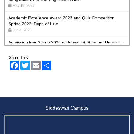
Academic Excellence Award 2023 and Quiz Competition,
Spring 2023: Dept. of Law
Jun 4, 2023
Admission Fair Spring 2026 underway at Stamford University
Bangladesh
Jan 4, 2026
Share This:
Admission Fair Summer 2026 underway at Stamford
Facebook
Twitter
Email
Share
University Bangladesh
Jul 14, 2026
Admission Week Summer 2025” Underway at Stamford
University Bangladesh
Jun 19, 2025
Siddeswari Campus
BUBT Vice-Chancellor Pays Courtesy Call on Stamford VC
Jun 11, 2026
BUFT, Stamford VCs meet to strengthen academic
collaboration