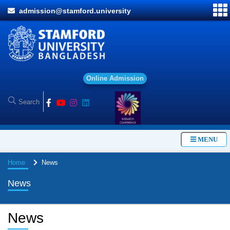
admission@stamford.university
O
n
l
i
n
e
A
d
m
i
s
s
i
o
n
MENU
Home
News
News
News