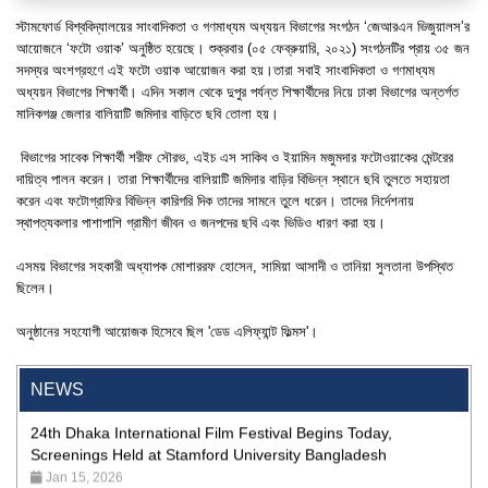
স্টামফোর্ড বিশ্ববিদ্যালয়ের সাংবাদিকতা ও গণমাধ্যম অধ্যয়ন বিভাগের সংগঠন ‘জেআরএন ভিজুয়ালস’র
আয়োজনে ‘ফটো ওয়াক’ অনুষ্ঠিত হয়েছে। শুক্রবার (০৫ ফেব্রুয়ারি, ২০২১) সংগঠনটির প্রায় ৩৫ জন
সদস্যর অংশগ্রহণে এই ফটো ওয়াক আয়োজন করা হয়।তারা সবাই সাংবাদিকতা ও গণমাধ্যম
অধ্যয়ন বিভাগের শিক্ষার্থী। এদিন সকাল থেকে দুপুর পর্যন্ত শিক্ষার্থীদের নিয়ে ঢাকা বিভাগের অন্তর্গত
মানিকগঞ্জ জেলার বালিয়াটি জমিদার বাড়িতে ছবি তোলা হয়।
বিভাগের সাবেক শিক্ষার্থী শরীফ সৌরভ, এইচ এস সাকিব ও ইয়ামিন মজুমদার ফটোওয়াকের মেন্টরের
দায়িত্ব পালন করেন। তারা শিক্ষার্থীদের বালিয়াটি জমিদার বাড়ির বিভিন্ন স্থানে ছবি তুলতে সহায়তা
করেন এবং ফটোগ্রাফির বিভিন্ন কারিগরি দিক তাদের সামনে তুলে ধরেন। তাদের নির্দেশনায়
স্থাপত্যকলার পাশাপাশি গ্রামীণ জীবন ও জনপদের ছবি এবং ভিডিও ধারণ করা হয়।
"Professional Orientation" course of Batch 72 in the BBA
এসময় বিভাগের সহকারী অধ্যাপক মোশাররফ হোসেন, সামিয়া আসাদী ও তানিয়া সুলতানা উপস্থিত
Program
ছিলেন।
Jan 26, 2024
অনুষ্ঠানের সহযোগী আয়োজক হিসেবে ছিল 'ডেড এলিফ্যান্ট ফিল্মস'।
'রাজু বিতর্ক অঙ্গন' প্রতিযোগিতায় চ্যাম্পিয়ন স্টামফোর্ড ইউনিভার্সিটি
Aug 20, 2023
NEWS
24th Dhaka International Film Festival Begins Today,
Screenings Held at Stamford University Bangladesh
Jan 15, 2026