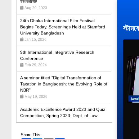
24th Dhaka International Film Festival
Begins Today, Screenings Held at Stamford
University Bangladesh
স্টামফ
Jan 15, 2026
9th International Integrative Research
Conference
Feb 29, 2024
A seminar titled “Digital Transformation of
Taxation in Bangladesh: the Evolving Role of
NBR”
May 19, 2026
Academic Excellence Award 2023 and Quiz
Competition, Spring 2023: Dept. of Law
Jun 4, 2023
Admission Fair Spring 2026 underway at
Stamford University Bangladesh
Share This:
Jan 4, 2026