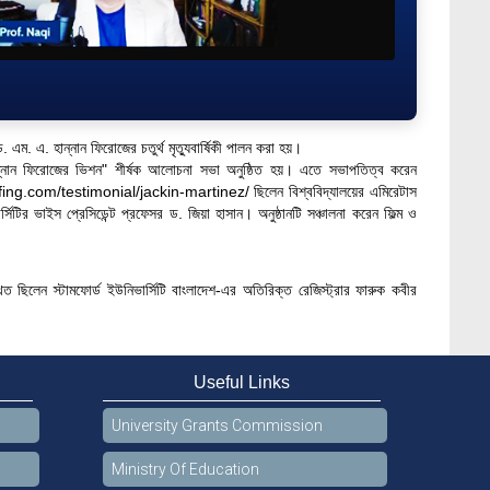
 ড. এম. এ. হান্নান ফিরোজের চতুর্থ মৃত্যুবার্ষিকী পালন করা হয়।
্নান ফিরোজের ভিশন" শীর্ষক আলোচনা সভা অনুষ্ঠিত হয়। এতে সভাপতিত্ব করেন
fing.com/testimonial/jackin-martinez/
ছিলেন বিশ্ববিদ্যালয়ের এমিরেটাস
র ভাইস প্রেসিডেন্ট প্রফেসর ড. জিয়া হাসান। অনুষ্ঠানটি সঞ্চালনা করেন ফিল্ম ও
লেন স্টামফোর্ড ইউনিভার্সিটি বাংলাদেশ-এর অতিরিক্ত রেজিস্ট্রার ফারুক কবীর
Useful Links
University Grants Commission
Ministry Of Education