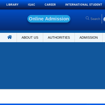
LIBRARY
IQAC
CAREER
INTERNATIONAL STUDENT
O
n
l
i
n
e
A
d
m
i
s
s
i
o
n
ABOUT US
AUTHORITIES
ADMISSION