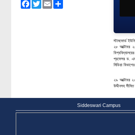
Facebook
Twitter
Email
Share
Admission Fair Summer 2026 underway at
Stamford University Bangladesh
Jul 14, 2026
Admission Week Summer 2025” Underway
স্টামফোর্ড ইউনি
at Stamford University Bangladesh
২৮ অক্টোবর ২
Jun 19, 2025
বিশ্ববিদ্যালয়ে
প্রফেসর ড. এম
BUBT Vice-Chancellor Pays Courtesy Call
মিডিয়া বিভাগে
on Stamford VC
Jun 11, 2026
২৯ অক্টোবর ২০
BUFT, Stamford VCs meet to strengthen
উদ্দীনসহ সীমিত
academic collaboration
Apr 6, 2026
Siddeswari Campus
Business Law Poster Exhibition Highlights
Innovation and Practical Legal Insight at
Stamford University
Jun 11, 2026