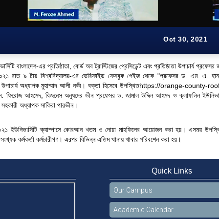
Oct 30, 2021
ভার্সিটি বাংলাদেশ-এর প্রতিষ্ঠাতা, বোর্ড অব ট্রাস্টিজের প্রেসিডেন্ট এবং প্রতিষ্ঠাতা উপাচার্য প্রফেসর
০২১ রাত ৯ টায় বিশ্ববিদ্যালয়-এর ভেরিফাইড ফেসবুক পেইজ থেকে "প্রফেসর ড. এম. এ. হান
র উপাচার্য অধ্যাপক মুহাম্মাদ আলী নকী। বক্তা হিসেবে উপস্থিত
https://orange-county-roo
. ফিরোজ আহমেদ, বিজনেস অনুষদের ডীন প্রফেসর ড. জামাল উদ্দিন আহমদ ও ক্লাফলিন ইউনিভার্সিটি
র সহকারী অধ্যাপক সাকিরা পারভীন।
২১ ইউনিভার্সিটি ক্যাম্পাসে কোরআন খতম ও দোয়া মাহফিলের আয়োজন করা হয়। এসময় উপস্থিত ছি
 সংখ্যক কর্মকর্তা কর্মচারীগণ। এরপর বিভিন্ন এতিম খানায় খাবার পরিবশেন করা হয়।
Quick Links
Our Campus
Academic Calendar