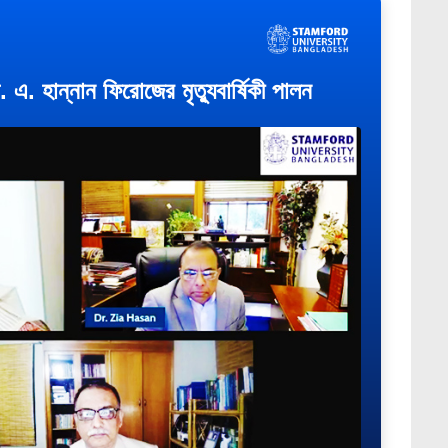
 এ. হান্নান ফিরোজের মৃত্যুবার্ষিকী পালন