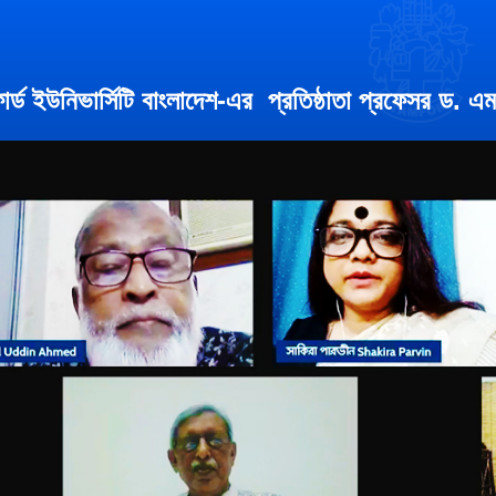
োর্ড ইউনিভার্সিটি বাংলাদেশ-এর প্রতিষ্ঠাতা প্রফেসর ড. এম.