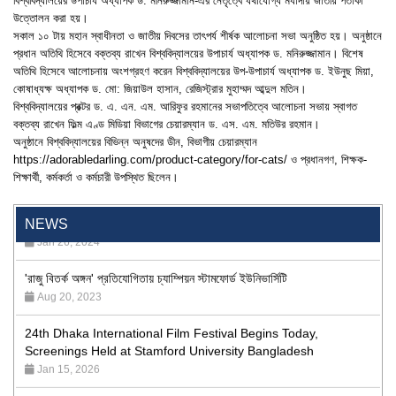
বিশ্ববিদ্যালয়ের উপাচার্য অধ্যাপক ড. মনিরুজ্জামান-এর নেতৃত্বে যথাযোগ্য মর্যাদায় জাতীয় পতাকা
উত্তোলন করা হয়।
সকাল ১০ টায় মহান স্বাধীনতা ও জাতীয় দিবসের তাৎপর্য শীর্ষক আলোচনা সভা অনুষ্ঠিত হয়। অনুষ্ঠানে
প্রধান অতিথি হিসেবে বক্তব্য রাখেন বিশ্ববিদ্যালয়ের উপাচার্য অধ্যাপক ড. মনিরুজ্জামান। বিশেষ
অতিথি হিসেবে আলোচনায় অংশগ্রহণ করেন বিশ্ববিদ্যালয়ের উপ-উপাচার্য অধ্যাপক ড. ইউনুছ মিয়া,
কোষাধ্যক্ষ অধ্যাপক ড. মো: জিয়াউল হাসান, রেজিস্ট্রার মুহাম্মদ আব্দুল মতিন।
বিশ্ববিদ্যালয়ের প্রক্টর ড. এ. এন. এম. আরিফুর রহমানের সভাপতিত্বে আলোচনা সভায় স্বাগত
বক্তব্য রাখেন ফিল্ম এণ্ড মিডিয়া বিভাগের চেয়ারম্যান ড. এস. এম. মতিউর রহমান।
অনুষ্ঠানে বিশ্ববিদ্যালয়ের বিভিন্ন অনুষদের ডীন, বিভাগীয় চেয়ারম্যান
https://adorabledarling.com/product-category/for-cats/
ও প্রধানগণ, শিক্ষক-
শিক্ষার্থী, কর্মকর্তা ও কর্মচারী উপস্থিত ছিলেন।
"Professional Orientation" course of Batch 72 in the BBA
Program
Jan 26, 2024
NEWS
'রাজু বিতর্ক অঙ্গন' প্রতিযোগিতায় চ্যাম্পিয়ন স্টামফোর্ড ইউনিভার্সিটি
Aug 20, 2023
24th Dhaka International Film Festival Begins Today,
Screenings Held at Stamford University Bangladesh
Jan 15, 2026
9th International Integrative Research Conference