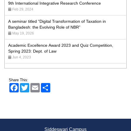
Feb 29, 2024
A seminar titled “Digital Transformation of Taxation in
Bangladesh: the Evolving Role of NBR”
May 19, 2026
Academic Excellence Award 2023 and Quiz Competition,
Spring 2023: Dept. of Law
Jun 4, 2023
Admission Fair Spring 2026 underway at Stamford University
Bangladesh
Jan 4, 2026
Share This:
Facebook
Twitter
Email
Share
Admission Fair Summer 2026 underway at Stamford
University Bangladesh
Jul 14, 2026
Admission Week Summer 2025” Underway at Stamford
University Bangladesh
Jun 19, 2025
Siddeswari Campus