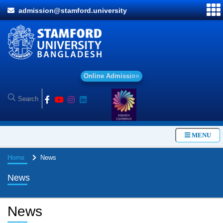
admission@stamford.university
O
n
l
i
n
e
A
d
m
i
s
s
i
o
n
MENU
Home
News
News
News